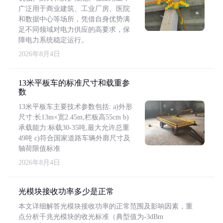
广泛用于商业建筑、工业厂房、医院
和数据中心等场所，凭借自身优势满
足不同领域对电力供应的高要求，保
障电力系统稳定运行。
2026年8月4日
13米平板车的标准尺寸和载重参
数
13米平板车主要技术参数包括: a)外形
尺寸:长13m×宽2.45m,栏板高55cm b)
承载能力:标载30-35吨,最大允许总重
49吨 c)符合国家道路车辆外廓尺寸及
轴荷限值标准
2026年8月4日
光模块接收功率多少是正常
本文详细解答光模块接收功率的正常范围及影响因素，重
点分析千兆光模块的收光标准（典型值为-3dBm