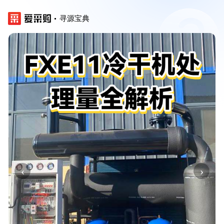
寻源宝典
‹
›