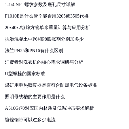
1-1/4 NPT螺纹参数及底孔尺寸详解
F1010E是什么管？能否用3205或3505代换
20x40x2镀锌方管单米重量计算与应用分析
抗渗混凝土中P6和P8膨胀剂分别加多少
法兰PN25和PN16有什么区别
消费者对洗衣机的核心需求调研与分析
U型螺栓的国家标准
煤矿用电热取暖器是否符合防爆电气设备标准
照明母线槽的主要作用是什么
A516Gr70对应国内材质及低温冲击要求解析
镀镍钢带可以过多少电流