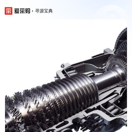
寻源宝典
‹
›