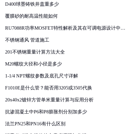
D400球墨铸铁井盖重多少
覆膜砂的耐高温性能如何
RU7088R功率MOSFET特性解析及其在可调电源设计中的
实践
不锈钢通风 管道施工
201不锈钢重量计算方法大全
M20螺纹大径和小径是多少
1-1/4 NPT螺纹参数及底孔尺寸详解
F1010E是什么管？能否用3205或3505代换
20x40x2镀锌方管单米重量计算与应用分析
抗渗混凝土中P6和P8膨胀剂分别加多少
法兰PN25和PN16有什么区别