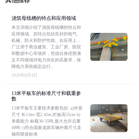
其他推荐
浇筑母线槽的特点和应用领域
本文详细介绍了浇筑母线槽的特点和
应用领域。其特点包括良好的电气、
机械、防火和防护性能。在应用上，
广泛用于商业建筑、工业厂房、医院
和数据中心等场所，凭借自身优势满
足不同领域对电力供应的高要求，保
障电力系统稳定运行。
2026年8月4日
13米平板车的标准尺寸和载重参
数
13米平板车主要技术参数包括: a)外形
尺寸:长13m×宽2.45m,栏板高55cm b)
承载能力:标载30-35吨,最大允许总重
49吨 c)符合国家道路车辆外廓尺寸及
轴荷限值标准