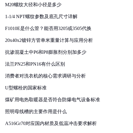
M20螺纹大径和小径是多少
1-1/4 NPT螺纹参数及底孔尺寸详解
F1010E是什么管？能否用3205或3505代换
20x40x2镀锌方管单米重量计算与应用分析
抗渗混凝土中P6和P8膨胀剂分别加多少
法兰PN25和PN16有什么区别
消费者对洗衣机的核心需求调研与分析
U型螺栓的国家标准
煤矿用电热取暖器是否符合防爆电气设备标准
照明母线槽的主要作用是什么
A516Gr70对应国内材质及低温冲击要求解析