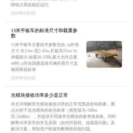
障电力系统稳定运行。
2026年8月4日
13米平板车的标准尺寸和载重参
数
13米平板车主要技术参数包括: a)外形
尺寸:长13m×宽2.45m,栏板高55cm b)
承载能力:标载30-35吨,最大允许总重
49吨 c)符合国家道路车辆外廓尺寸及
轴荷限值标准
2026年8月4日
光模块接收功率多少是正常
本文详细解答光模块接收功率的正常范围及影响因素，重
点分析千兆光模块的收光标准（典型值为-3dBm
至-24dBm），并提供不同速率光模块的参考值表格。同时
解释功率异常的常见原因（如光纤损耗、连接器问题）及
解决方案，帮助用户快速判断网络性能问题。