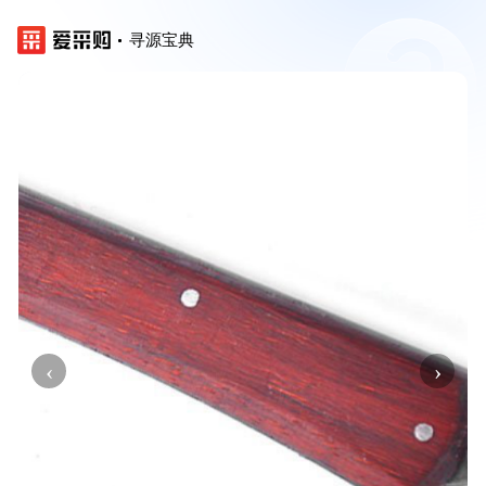
寻源宝典
‹
›