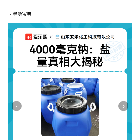
寻源宝典
‹
›