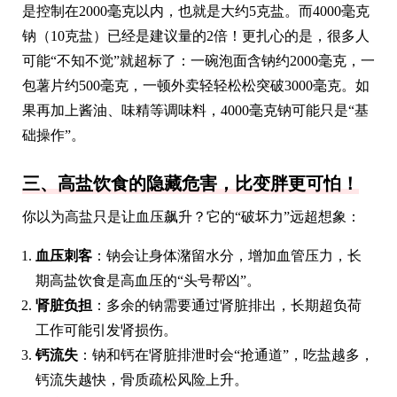
是控制在2000毫克以内，也就是大约5克盐。而4000毫克
钠（10克盐）已经是建议量的2倍！更扎心的是，很多人
可能“不知不觉”就超标了：一碗泡面含钠约2000毫克，一
包薯片约500毫克，一顿外卖轻轻松松突破3000毫克。如
果再加上酱油、味精等调味料，4000毫克钠可能只是“基
础操作”。
三、高盐饮食的隐藏危害，比变胖更可怕！
你以为高盐只是让血压飙升？它的“破坏力”远超想象：
血压刺客
：钠会让身体潴留水分，增加血管压力，长
期高盐饮食是高血压的“头号帮凶”。
肾脏负担
：多余的钠需要通过肾脏排出，长期超负荷
工作可能引发肾损伤。
钙流失
：钠和钙在肾脏排泄时会“抢通道”，吃盐越多，
钙流失越快，骨质疏松风险上升。