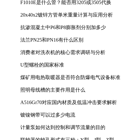
F1010E是什么管？能否用3205或3505代换
20x40x2镀锌方管单米重量计算与应用分析
抗渗混凝土中P6和P8膨胀剂分别加多少
法兰PN25和PN16有什么区别
消费者对洗衣机的核心需求调研与分析
U型螺栓的国家标准
煤矿用电热取暖器是否符合防爆电气设备标准
照明母线槽的主要作用是什么
A516Gr70对应国内材质及低温冲击要求解析
镀镍钢带可以过多少电流
计量泵如何达到控制和调节流量的目的
联轴器的轴孔形式有三种：Y型、J型、Z型