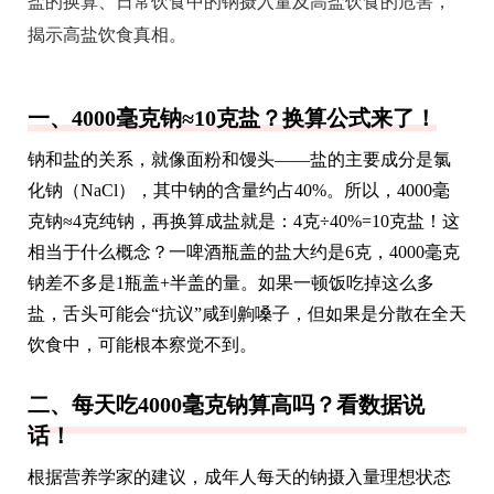
盐的换算、日常饮食中的钠摄入量及高盐饮食的危害，
揭示高盐饮食真相。
一、4000毫克钠≈10克盐？换算公式来了！
钠和盐的关系，就像面粉和馒头——盐的主要成分是氯
化钠（NaCl），其中钠的含量约占40%。所以，4000毫
克钠≈4克纯钠，再换算成盐就是：4克÷40%=10克盐！这
相当于什么概念？一啤酒瓶盖的盐大约是6克，4000毫克
钠差不多是1瓶盖+半盖的量。如果一顿饭吃掉这么多
盐，舌头可能会“抗议”咸到齁嗓子，但如果是分散在全天
饮食中，可能根本察觉不到。
二、每天吃4000毫克钠算高吗？看数据说
话！
根据营养学家的建议，成年人每天的钠摄入量理想状态