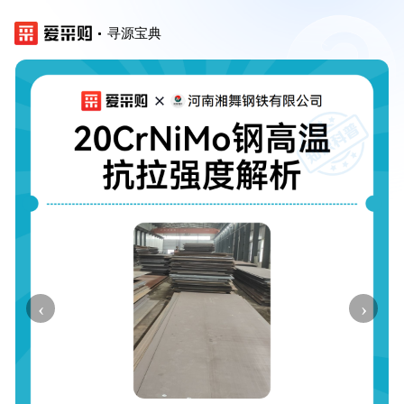
寻源宝典
‹
›