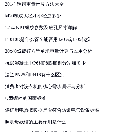
201不锈钢重量计算方法大全
M20螺纹大径和小径是多少
1-1/4 NPT螺纹参数及底孔尺寸详解
F1010E是什么管？能否用3205或3505代换
20x40x2镀锌方管单米重量计算与应用分析
抗渗混凝土中P6和P8膨胀剂分别加多少
法兰PN25和PN16有什么区别
消费者对洗衣机的核心需求调研与分析
U型螺栓的国家标准
煤矿用电热取暖器是否符合防爆电气设备标准
照明母线槽的主要作用是什么