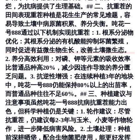
烂，为抗病提供了生理基础。## 二、抗重茬的
田间表现重茬种植是花生生产的常见难题，容
易导致土壤中病原菌积累、养分失衡。吨花一
号888通过以下机制实现抗重茬：1.
根系分泌物
优化
：其根系分泌的有机酸能抑制坏菌繁殖，
同时促进有益微生物生长，改善土壤微生态。
2.
养分高效利用
：对磷、钾等元素的吸收效率
比普通品种高20%，减少因连作导致的养分匮
乏问题。3.
抗逆性增强
：在连续种植3年的地块
中，吨花一号888仍能保持80%以上的出苗率，
而普通品种往往不足60%。## 三、种植建议与
注意事项虽然吨花一号888抗病抗重茬能力出
色，但科学种植仍是关键：1.
轮作建议
：尽管
抗重茬，仍建议每2-3年与玉米、小麦等作物轮
作，进一步降低病害风险。2.
土壤处理
：种植
前深耕晒垡，配合生物菌肥使用，能更好发挥