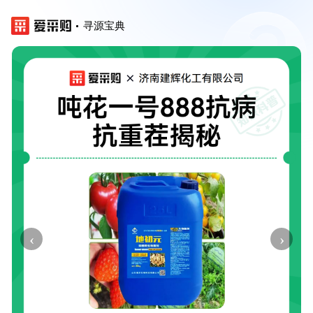
寻源宝典
‹
›