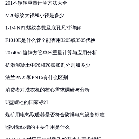
201不锈钢重量计算方法大全
M20螺纹大径和小径是多少
1-1/4 NPT螺纹参数及底孔尺寸详解
F1010E是什么管？能否用3205或3505代换
20x40x2镀锌方管单米重量计算与应用分析
抗渗混凝土中P6和P8膨胀剂分别加多少
法兰PN25和PN16有什么区别
消费者对洗衣机的核心需求调研与分析
U型螺栓的国家标准
煤矿用电热取暖器是否符合防爆电气设备标准
照明母线槽的主要作用是什么