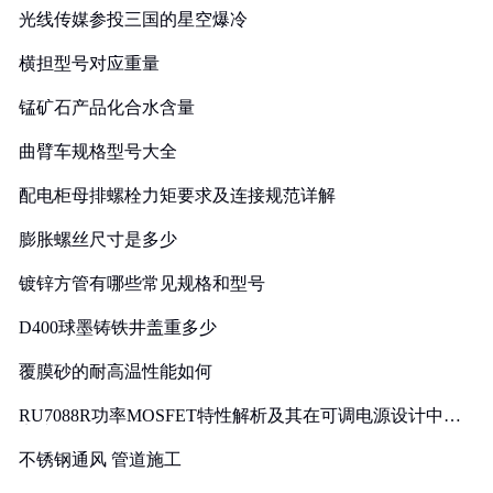
光线传媒参投三国的星空爆冷
横担型号对应重量
锰矿石产品化合水含量
曲臂车规格型号大全
配电柜母排螺栓力矩要求及连接规范详解
膨胀螺丝尺寸是多少
镀锌方管有哪些常见规格和型号
D400球墨铸铁井盖重多少
覆膜砂的耐高温性能如何
RU7088R功率MOSFET特性解析及其在可调电源设计中的
实践
不锈钢通风 管道施工