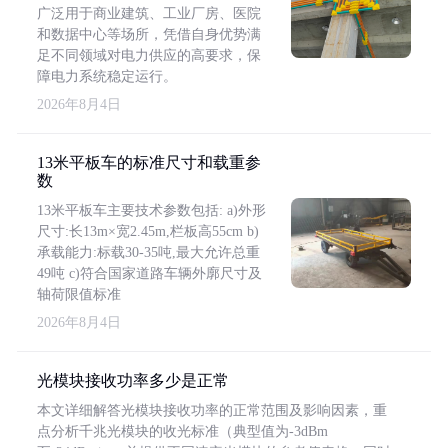
广泛用于商业建筑、工业厂房、医院
和数据中心等场所，凭借自身优势满
足不同领域对电力供应的高要求，保
障电力系统稳定运行。
2026年8月4日
13米平板车的标准尺寸和载重参
数
13米平板车主要技术参数包括: a)外形
尺寸:长13m×宽2.45m,栏板高55cm b)
承载能力:标载30-35吨,最大允许总重
49吨 c)符合国家道路车辆外廓尺寸及
轴荷限值标准
2026年8月4日
光模块接收功率多少是正常
本文详细解答光模块接收功率的正常范围及影响因素，重
点分析千兆光模块的收光标准（典型值为-3dBm