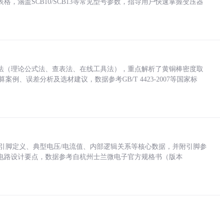
，涵盖SCB10/SCB13等常见型号参数，指导用户快速掌握变压器
法（理论公式法、查表法、在线工具法），重点解析了黄铜棒密度取
计算案例、误差分析及选材建议，数据参考GB/T 4423-2007等国家标
括各引脚定义、典型电压/电流值、内部逻辑关系等核心数据，并附引脚参
电路设计要点，数据参考自杭州士兰微电子官方规格书（版本