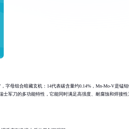
字母组合暗藏玄机：14代表碳含量约0.14%，Mn-Mo-V是锰
像瑞士军刀的多功能特性，它能同时满足高强度、耐腐蚀和焊接性