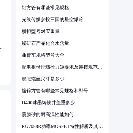
铝方管有哪些常见规格
光线传媒参投三国的星空爆冷
横担型号对应重量
锰矿石产品化合水含量
艺
曲臂车规格型号大全
配电柜母排螺栓力矩要求及连接规范详
解
膨胀螺丝尺寸是多少
镀锌方管有哪些常见规格和型号
D400球墨铸铁井盖重多少
覆膜砂的耐高温性能如何
RU7088R功率MOSFET特性解析及其在
可调电源设计中的实践