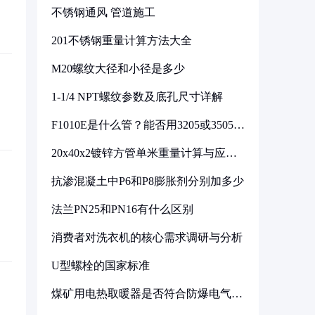
不锈钢通风 管道施工
201不锈钢重量计算方法大全
M20螺纹大径和小径是多少
1-1/4 NPT螺纹参数及底孔尺寸详解
F1010E是什么管？能否用3205或3505代
换
20x40x2镀锌方管单米重量计算与应用
分析
抗渗混凝土中P6和P8膨胀剂分别加多少
法兰PN25和PN16有什么区别
消费者对洗衣机的核心需求调研与分析
U型螺栓的国家标准
煤矿用电热取暖器是否符合防爆电气设
备标准