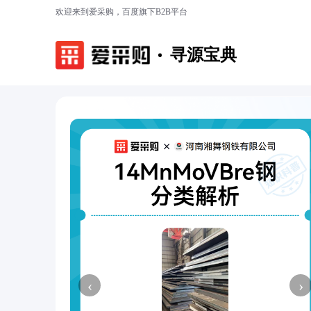
欢迎来到爱采购，百度旗下B2B平台
寻源宝典
‹
›