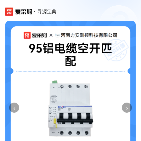
寻源宝典
‹
›