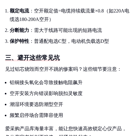
额定电流
：空开额定值=电缆持续载流量×0.8（如220A电
缆选180-200A空开）
分断能力
：需大于线路可能出现的短路电流
保护特性
：普通配电选C型，电动机负载选D型
三、避开这些常见坑
见过铝芯烧毁而空开不跳的惨案吗？这些细节要注意：
铝铜接头氧化会导致接触电阻飙升
空开安装方向错误影响脱扣灵敏度
潮湿环境要选防潮型空开
频繁启停场合需降容使用
爱采购产品库海量丰富，能让您快速高效锁定心仪产品，