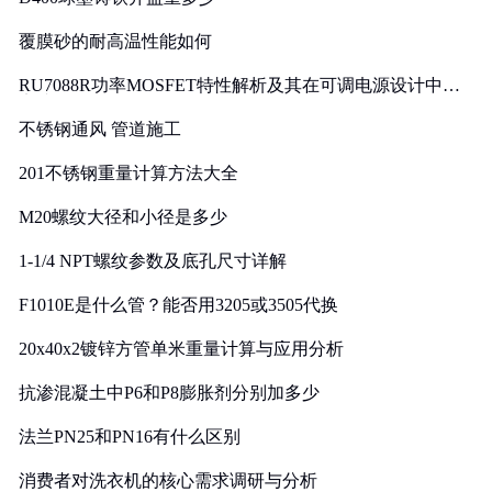
覆膜砂的耐高温性能如何
RU7088R功率MOSFET特性解析及其在可调电源设计中的
实践
不锈钢通风 管道施工
201不锈钢重量计算方法大全
M20螺纹大径和小径是多少
1-1/4 NPT螺纹参数及底孔尺寸详解
F1010E是什么管？能否用3205或3505代换
20x40x2镀锌方管单米重量计算与应用分析
抗渗混凝土中P6和P8膨胀剂分别加多少
法兰PN25和PN16有什么区别
消费者对洗衣机的核心需求调研与分析