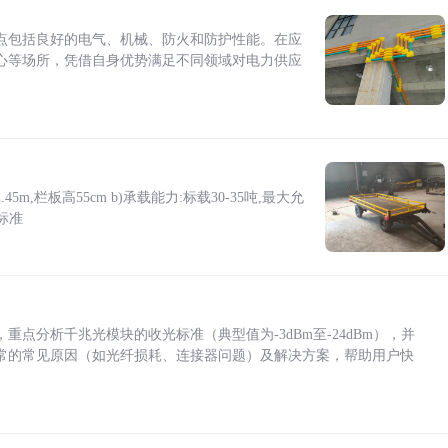
点包括良好的电气、机械、防火和防护性能。在应
心等场所，凭借自身优势满足不同领域对电力供应
5m,栏板高55cm b)承载能力:标载30-35吨,最大允
标准
点分析千兆光模块的收光标准（典型值为-3dBm至-24dBm），并
常的常见原因（如光纤损耗、连接器问题）及解决方案，帮助用户快