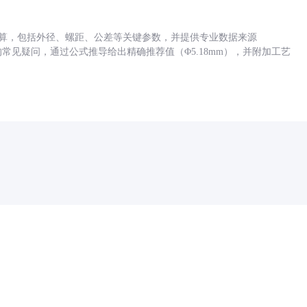
底孔计算，包括外径、螺距、公差等关键参数，并提供专业数据来源
孔尺寸的常见疑问，通过公式推导给出精确推荐值（Φ5.18mm），并附加工艺
药品医疗器械网络信息服务备案(京)网药械信息备字（2021）第00159号
京ICP证030173号
京公网安备11000002000001号