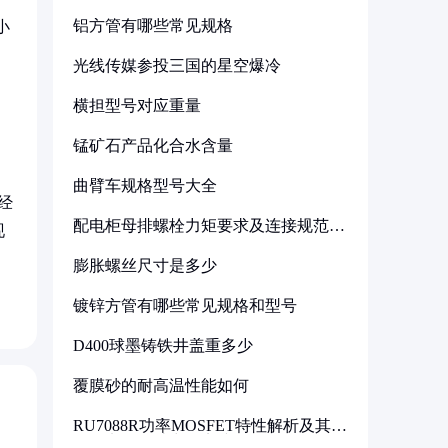
铝方管有哪些常见规格
小
光线传媒参投三国的星空爆冷
横担型号对应重量
锰矿石产品化合水含量
。
曲臂车规格型号大全
经
配电柜母排螺栓力矩要求及连接规范详
现
解
膨胀螺丝尺寸是多少
镀锌方管有哪些常见规格和型号
D400球墨铸铁井盖重多少
覆膜砂的耐高温性能如何
RU7088R功率MOSFET特性解析及其在
可调电源设计中的实践