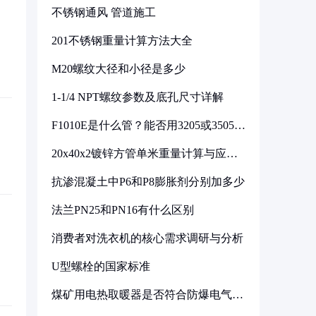
不锈钢通风 管道施工
201不锈钢重量计算方法大全
M20螺纹大径和小径是多少
1-1/4 NPT螺纹参数及底孔尺寸详解
F1010E是什么管？能否用3205或3505代
换
20x40x2镀锌方管单米重量计算与应用
分析
抗渗混凝土中P6和P8膨胀剂分别加多少
法兰PN25和PN16有什么区别
消费者对洗衣机的核心需求调研与分析
U型螺栓的国家标准
煤矿用电热取暖器是否符合防爆电气设
备标准