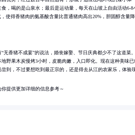
食，喝的是山泉水；最后是运动量，每天在山坡上自由活动6-8
式，使得香猪肉的氨基酸含量比普通猪肉高出20%，胆固醇含量降
“无香猪不成宴”的说法，婚丧嫁娶、节日庆典都少不了这道菜
本地野果木炭慢烤3小时，皮脆肉嫩，入口即化。现在这种美味已
品尝到，不过要想吃到最正宗的，还是得去从江的农家乐，体验
为你提供更加详细的信息参考～