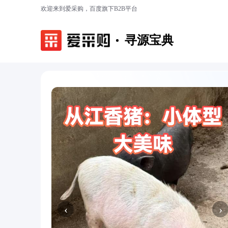
欢迎来到爱采购，百度旗下B2B平台
寻源宝典
‹
›