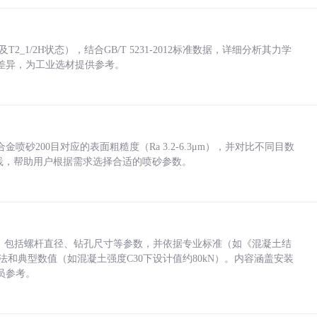
_1/2H状态），结合GB/T 5231-2012标准数据，详细分析其力学
差异，为工业选材提供参考。
砂200目对应的表面粗糙度（Ra 3.2-6.3μm），并对比不同目数
业实践，帮助用户根据需求选择合适的喷砂参数。
力，包括螺杆直径、钻孔尺寸等参数，并依据专业标准（如《混凝土结
方法和典型数值（如混凝土强度C30下设计值约80kN）。内容涵盖安装
员参考。