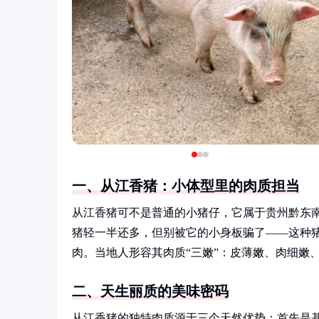
一、从江香猪：小体型里的肉质担当
从江香猪可不是普通的小猪仔，它属于贵州黔东南
猪轻一半还多，但别被它的小身板骗了——这种
肉。当地人形容其肉质“三嫩”：皮薄嫩、肉细嫩
二、天生丽质的美味密码
从江香猪的独特肉质源于三个天然优势：首先是