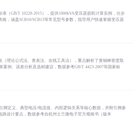
/T 10228-2015），提供1000kVA变压器损耗计算实例，分步
，涵盖SCB10/SCB13等常见型号参数，指导用户快速掌握变压器
法（理论公式法、查表法、在线工具法），重点解析了黄铜棒密度取
计算案例、误差分析及选材建议，数据参考GB/T 4423-2007等国家标
括各引脚定义、典型电压/电流值、内部逻辑关系等核心数据，并附引脚参
电路设计要点，数据参考自杭州士兰微电子官方规格书（版本