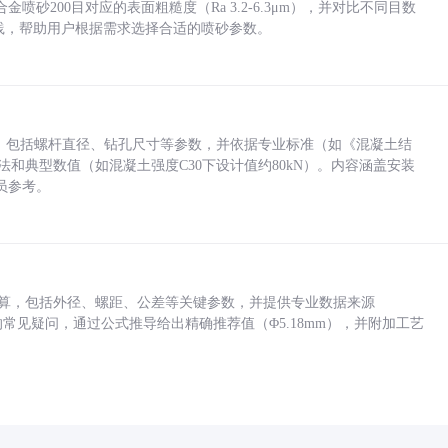
砂200目对应的表面粗糙度（Ra 3.2-6.3μm），并对比不同目数
业实践，帮助用户根据需求选择合适的喷砂参数。
力，包括螺杆直径、钻孔尺寸等参数，并依据专业标准（如《混凝土结
方法和典型数值（如混凝土强度C30下设计值约80kN）。内容涵盖安装
员参考。
底孔计算，包括外径、螺距、公差等关键参数，并提供专业数据来源
孔尺寸的常见疑问，通过公式推导给出精确推荐值（Φ5.18mm），并附加工艺