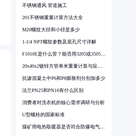
不锈钢通风 管道施工
201不锈钢重量计算方法大全
M20螺纹大径和小径是多少
1-1/4 NPT螺纹参数及底孔尺寸详解
F1010E是什么管？能否用3205或3505代
换
20x40x2镀锌方管单米重量计算与应用
分析
抗渗混凝土中P6和P8膨胀剂分别加多少
法兰PN25和PN16有什么区别
消费者对洗衣机的核心需求调研与分析
U型螺栓的国家标准
煤矿用电热取暖器是否符合防爆电气设
备标准