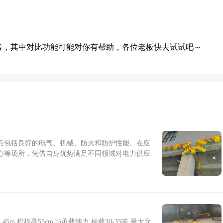
考，其中对比功能可能对你有帮助，各位老板快去试试吧～
点包括良好的电气、机械、防火和防护性能。在应
心等场所，凭借自身优势满足不同领域对电力供应
5m,栏板高55cm b)承载能力:标载30-35吨,最大允