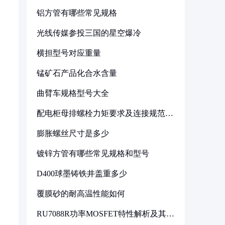
铝方管有哪些常见规格
光线传媒参投三国的星空爆冷
横担型号对应重量
锰矿石产品化合水含量
曲臂车规格型号大全
配电柜母排螺栓力矩要求及连接规范详
解
膨胀螺丝尺寸是多少
镀锌方管有哪些常见规格和型号
D400球墨铸铁井盖重多少
覆膜砂的耐高温性能如何
RU7088R功率MOSFET特性解析及其在
可调电源设计中的实践