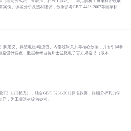
法（理论公式法、查表法、在线工具法），重点解析了黄铜棒密度取
计算案例、误差分析及选材建议，数据参考GB/T 4423-2007等国家标
括各引脚定义、典型电压/电流值、内部逻辑关系等核心数据，并附引脚参
电路设计要点，数据参考自杭州士兰微电子官方规格书（版本
_1/2H状态），结合GB/T 5231-2012标准数据，详细分析其力学
差异，为工业选材提供参考。