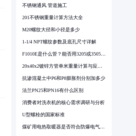
不锈钢通风 管道施工
201不锈钢重量计算方法大全
M20螺纹大径和小径是多少
1-1/4 NPT螺纹参数及底孔尺寸详解
F1010E是什么管？能否用3205或3505代
换
20x40x2镀锌方管单米重量计算与应用
分析
抗渗混凝土中P6和P8膨胀剂分别加多少
法兰PN25和PN16有什么区别
消费者对洗衣机的核心需求调研与分析
U型螺栓的国家标准
煤矿用电热取暖器是否符合防爆电气设
备标准