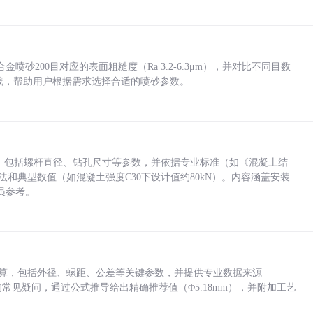
砂200目对应的表面粗糙度（Ra 3.2-6.3μm），并对比不同目数
业实践，帮助用户根据需求选择合适的喷砂参数。
力，包括螺杆直径、钻孔尺寸等参数，并依据专业标准（如《混凝土结
方法和典型数值（如混凝土强度C30下设计值约80kN）。内容涵盖安装
员参考。
底孔计算，包括外径、螺距、公差等关键参数，并提供专业数据来源
孔尺寸的常见疑问，通过公式推导给出精确推荐值（Φ5.18mm），并附加工艺