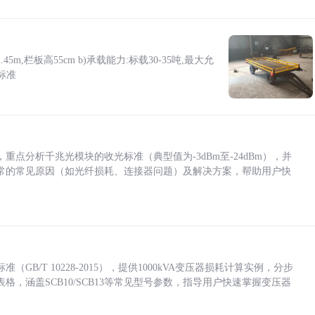
5m,栏板高55cm b)承载能力:标载30-35吨,最大允
标准
点分析千兆光模块的收光标准（典型值为-3dBm至-24dBm），并
常的常见原因（如光纤损耗、连接器问题）及解决方案，帮助用户快
/T 10228-2015），提供1000kVA变压器损耗计算实例，分步
，涵盖SCB10/SCB13等常见型号参数，指导用户快速掌握变压器