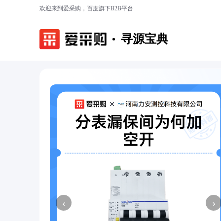
欢迎来到爱采购，百度旗下B2B平台
寻源宝典
‹
›