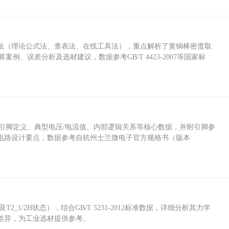
法（理论公式法、查表法、在线工具法），重点解析了黄铜棒密度取
计算案例、误差分析及选材建议，数据参考GB/T 4423-2007等国家标
括各引脚定义、典型电压/电流值、内部逻辑关系等核心数据，并附引脚参
电路设计要点，数据参考自杭州士兰微电子官方规格书（版本
_1/2H状态），结合GB/T 5231-2012标准数据，详细分析其力学
差异，为工业选材提供参考。