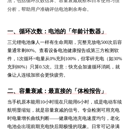
法，包括循环次数估算、容量衰减观察和日常使用习惯
分析，帮助用户准确评估电池剩余寿命。
一、循环次数：电池的「年龄计数器」
三元锂电池像人一样有生命周期，完整充放电500次后容
量通常剩80%。查看设备电池健康报告或第三方检测软
件，1次循环=电量从0%充到100%，但零碎充电（如30%
充到80%）只算0.5次。注意：快充会加速循环消耗，就
像让人连续加班会更快疲劳。
二、容量衰减：最直接的「体检报告」
当手机原本能用10小时现在只能用6小时，或是电动车续
航明显缩短，就是容量衰减的信号。专业检测可用充电
时电量增长曲线判断——健康电池充电速度均匀，老化
电池会出现前期充电快后期极慢的现象。日常可记录满