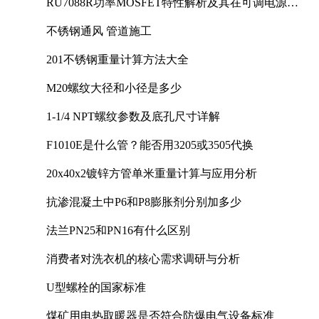
RU7088R功率MOSFET特性解析及其在可调电源设
计中的实践
不锈钢通风 管道施工
201不锈钢重量计算方法大全
M20螺纹大径和小径是多少
1-1/4 NPT螺纹参数及底孔尺寸详解
F1010E是什么管？能否用3205或3505代换
20x40x2镀锌方管单米重量计算与应用分析
抗渗混凝土中P6和P8膨胀剂分别加多少
法兰PN25和PN16有什么区别
消费者对洗衣机的核心需求调研与分析
U型螺栓的国家标准
煤矿用电热取暖器是否符合防爆电气设备标准