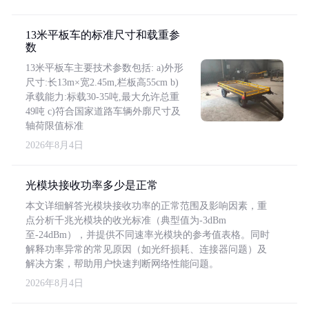
13米平板车的标准尺寸和载重参
数
13米平板车主要技术参数包括: a)外形
尺寸:长13m×宽2.45m,栏板高55cm b)
承载能力:标载30-35吨,最大允许总重
49吨 c)符合国家道路车辆外廓尺寸及
轴荷限值标准
2026年8月4日
光模块接收功率多少是正常
本文详细解答光模块接收功率的正常范围及影响因素，重
点分析千兆光模块的收光标准（典型值为-3dBm
至-24dBm），并提供不同速率光模块的参考值表格。同时
解释功率异常的常见原因（如光纤损耗、连接器问题）及
解决方案，帮助用户快速判断网络性能问题。
2026年8月4日