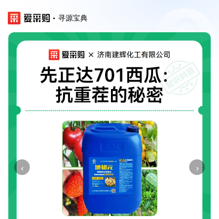
寻源宝典
‹
›