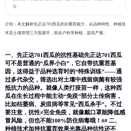
富。
介绍：
本文解析先正达701西瓜的抗重茬能力，从品种特性、种植技
术及土壤管理三方面展开，助农户科学种植，提高产量。
一、先正达701西瓜的抗性基础先正达701西瓜
可不是普通的“瓜界小白”，它自带抗重茬基
因，这得益于品种选育时的“特殊训练”——通
过多代杂交，筛选出对土壤中残留病菌有较强
抵抗力的品种。就像人类打疫苗一样，这种西
瓜在生长过程中能主动“免疫”部分土传病害，
比如枯萎病、炭疽病等常见“西瓜杀手”。不过
要注意，抗性≠完全免疫，就像戴口罩能降低感
冒风险，但也不能100%防住病毒哦！## 二、
种植技术加持抗重茬效果光靠品种抗性还不