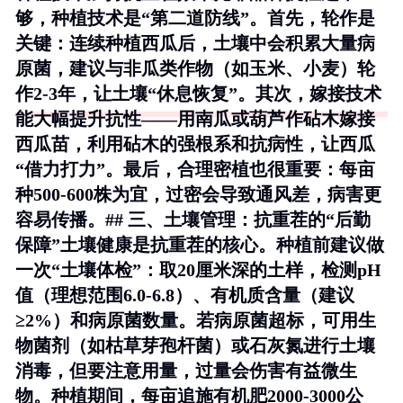
够，种植技术是“第二道防线”。首先，轮作是
关键：连续种植西瓜后，土壤中会积累大量病
原菌，建议与非瓜类作物（如玉米、小麦）轮
作2-3年，让土壤“休息恢复”。其次，嫁接技术
能大幅提升抗性——用南瓜或葫芦作砧木嫁接
西瓜苗，利用砧木的强根系和抗病性，让西瓜
“借力打力”。最后，合理密植也很重要：每亩
种500-600株为宜，过密会导致通风差，病害更
容易传播。## 三、土壤管理：抗重茬的“后勤
保障”土壤健康是抗重茬的核心。种植前建议做
一次“土壤体检”：取20厘米深的土样，检测pH
值（理想范围6.0-6.8）、有机质含量（建议
≥2%）和病原菌数量。若病原菌超标，可用生
物菌剂（如枯草芽孢杆菌）或石灰氮进行土壤
消毒，但要注意用量，过量会伤害有益微生
物。种植期间，每亩追施有机肥2000-3000公