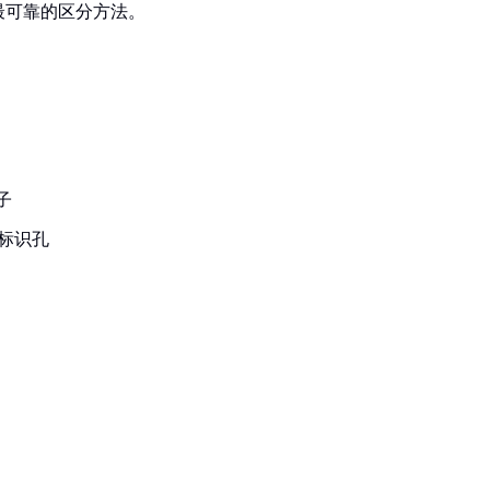
最可靠的区分方法。
子
E标识孔