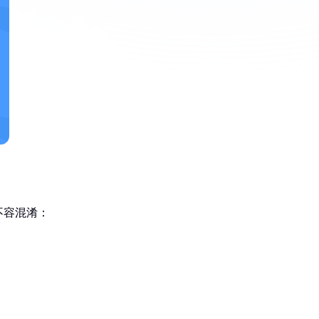
不容混淆：