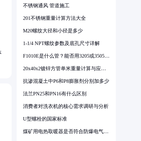
不锈钢通风 管道施工
201不锈钢重量计算方法大全
M20螺纹大径和小径是多少
1-1/4 NPT螺纹参数及底孔尺寸详解
体
F1010E是什么管？能否用3205或3505代
换
20x40x2镀锌方管单米重量计算与应用
分析
抗渗混凝土中P6和P8膨胀剂分别加多少
法兰PN25和PN16有什么区别
消费者对洗衣机的核心需求调研与分析
U型螺栓的国家标准
煤矿用电热取暖器是否符合防爆电气设
备标准