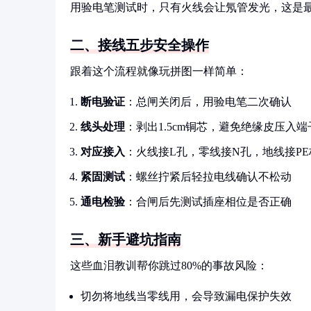
用验电笔测试时，只有火线会让氖管发光，这是
二、接线五步安全操作
跟着这个流程就像玩拼图一样简单：
断电验证
：总闸关闭后，用验电笔二次确认
线头处理
：剥出1.5cm铜芯，避免绝缘皮压入端
对应接入
：火线接L孔，零线接N孔，地线接P
紧固测试
：螺丝拧紧后轻拉电线确认不松动
通电检验
：合闸后先测试插座相位是否正确
三、新手避坑指南
这些血泪教训帮你跳过80%的事故风险：
切勿将地线当零线用，会导致漏电保护失效