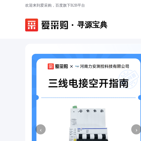
欢迎来到爱采购，百度旗下B2B平台
寻源宝典
‹
›