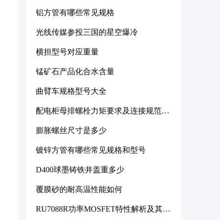
铝方管有哪些常见规格
光线传媒参投三国的星空爆冷
横担型号对应重量
锰矿石产品化合水含量
曲臂车规格型号大全
配电柜母排螺栓力矩要求及连接规范详
解
膨胀螺丝尺寸是多少
镀锌方管有哪些常见规格和型号
D400球墨铸铁井盖重多少
覆膜砂的耐高温性能如何
RU7088R功率MOSFET特性解析及其在
可调电源设计中的实践