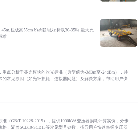
5m,栏板高55cm b)承载能力:标载30-35吨,最大允
标准
点分析千兆光模块的收光标准（典型值为-3dBm至-24dBm），并
常的常见原因（如光纤损耗、连接器问题）及解决方案，帮助用户快
/T 10228-2015），提供1000kVA变压器损耗计算实例，分步
，涵盖SCB10/SCB13等常见型号参数，指导用户快速掌握变压器