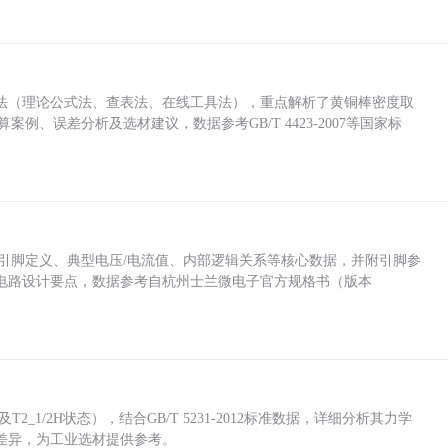
法（理论公式法、查表法、在线工具法），重点解析了黄铜棒密度取
计算案例、误差分析及选材建议，数据参考GB/T 4423-2007等国家标
括各引脚定义、典型电压/电流值、内部逻辑关系等核心数据，并附引脚参
电路设计要点，数据参考自杭州士兰微电子官方规格书（版本
_1/2H状态），结合GB/T 5231-2012标准数据，详细分析其力学
差异，为工业选材提供参考。