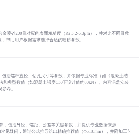
砂200目对应的表面粗糙度（Ra 3.2-6.3μm），并对比不同目数
业实践，帮助用户根据需求选择合适的喷砂参数。
力，包括螺杆直径、钻孔尺寸等参数，并依据专业标准（如《混凝土结
方法和典型数值（如混凝土强度C30下设计值约80kN）。内容涵盖安装
员参考。
底孔计算，包括外径、螺距、公差等关键参数，并提供专业数据来源
孔尺寸的常见疑问，通过公式推导给出精确推荐值（Φ5.18mm），并附加工艺