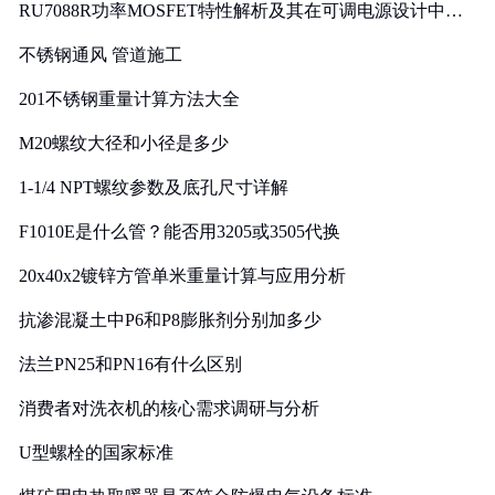
RU7088R功率MOSFET特性解析及其在可调电源设计中的
实践
不锈钢通风 管道施工
201不锈钢重量计算方法大全
M20螺纹大径和小径是多少
1-1/4 NPT螺纹参数及底孔尺寸详解
F1010E是什么管？能否用3205或3505代换
20x40x2镀锌方管单米重量计算与应用分析
抗渗混凝土中P6和P8膨胀剂分别加多少
法兰PN25和PN16有什么区别
消费者对洗衣机的核心需求调研与分析
U型螺栓的国家标准