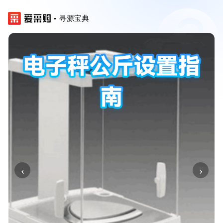
寻源宝典
‹
›