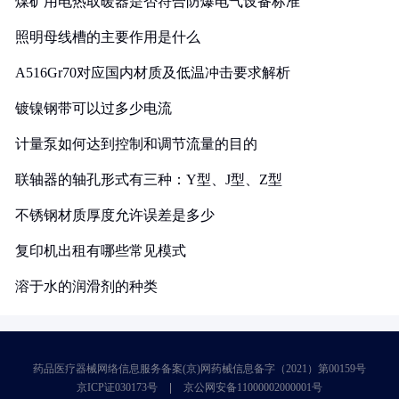
煤矿用电热取暖器是否符合防爆电气设备标准
照明母线槽的主要作用是什么
A516Gr70对应国内材质及低温冲击要求解析
镀镍钢带可以过多少电流
计量泵如何达到控制和调节流量的目的
联轴器的轴孔形式有三种：Y型、J型、Z型
不锈钢材质厚度允许误差是多少
复印机出租有哪些常见模式
溶于水的润滑剂的种类
药品医疗器械网络信息服务备案(京)网药械信息备字（2021）第00159号
京ICP证030173号
京公网安备11000002000001号