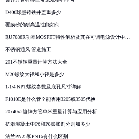
D400球墨铸铁井盖重多少
覆膜砂的耐高温性能如何
RU7088R功率MOSFET特性解析及其在可调电源设计中的
实践
不锈钢通风 管道施工
201不锈钢重量计算方法大全
M20螺纹大径和小径是多少
1-1/4 NPT螺纹参数及底孔尺寸详解
F1010E是什么管？能否用3205或3505代换
20x40x2镀锌方管单米重量计算与应用分析
抗渗混凝土中P6和P8膨胀剂分别加多少
法兰PN25和PN16有什么区别