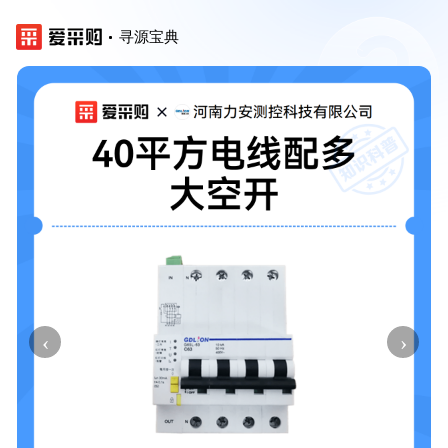
寻源宝典
‹
›