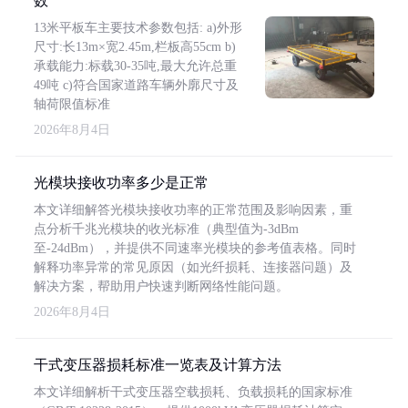
数
13米平板车主要技术参数包括: a)外形
尺寸:长13m×宽2.45m,栏板高55cm b)
承载能力:标载30-35吨,最大允许总重
49吨 c)符合国家道路车辆外廓尺寸及
轴荷限值标准
2026年8月4日
光模块接收功率多少是正常
本文详细解答光模块接收功率的正常范围及影响因素，重
点分析千兆光模块的收光标准（典型值为-3dBm
至-24dBm），并提供不同速率光模块的参考值表格。同时
解释功率异常的常见原因（如光纤损耗、连接器问题）及
解决方案，帮助用户快速判断网络性能问题。
2026年8月4日
干式变压器损耗标准一览表及计算方法
本文详细解析干式变压器空载损耗、负载损耗的国家标准