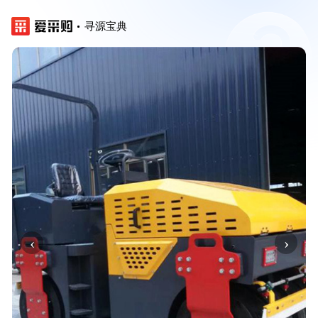
寻源宝典
‹
›