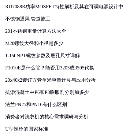
RU7088R功率MOSFET特性解析及其在可调电源设计中的
实践
不锈钢通风 管道施工
201不锈钢重量计算方法大全
M20螺纹大径和小径是多少
1-1/4 NPT螺纹参数及底孔尺寸详解
F1010E是什么管？能否用3205或3505代换
20x40x2镀锌方管单米重量计算与应用分析
抗渗混凝土中P6和P8膨胀剂分别加多少
法兰PN25和PN16有什么区别
消费者对洗衣机的核心需求调研与分析
U型螺栓的国家标准