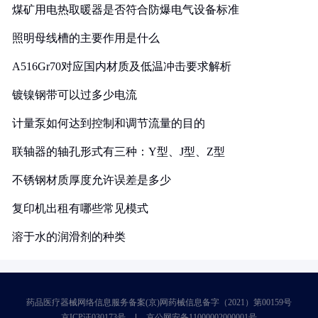
煤矿用电热取暖器是否符合防爆电气设备标准
照明母线槽的主要作用是什么
A516Gr70对应国内材质及低温冲击要求解析
镀镍钢带可以过多少电流
计量泵如何达到控制和调节流量的目的
联轴器的轴孔形式有三种：Y型、J型、Z型
不锈钢材质厚度允许误差是多少
复印机出租有哪些常见模式
溶于水的润滑剂的种类
药品医疗器械网络信息服务备案(京)网药械信息备字（2021）第00159号
京ICP证030173号
京公网安备11000002000001号