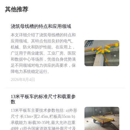
其他推荐
浇筑母线槽的特点和应用领域
本文详细介绍了浇筑母线槽的特点和
应用领域。其特点包括良好的电气、
机械、防火和防护性能。在应用上，
广泛用于商业建筑、工业厂房、医院
和数据中心等场所，凭借自身优势满
足不同领域对电力供应的高要求，保
障电力系统稳定运行。
2026年8月4日
13米平板车的标准尺寸和载重参
数
13米平板车主要技术参数包括: a)外形
尺寸:长13m×宽2.45m,栏板高55cm b)
承载能力:标载30-35吨,最大允许总重
49吨 c)符合国家道路车辆外廓尺寸及