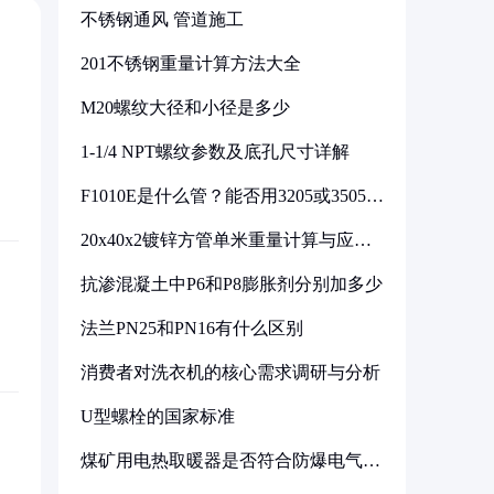
不锈钢通风 管道施工
201不锈钢重量计算方法大全
M20螺纹大径和小径是多少
1-1/4 NPT螺纹参数及底孔尺寸详解
F1010E是什么管？能否用3205或3505代
换
20x40x2镀锌方管单米重量计算与应用
分析
抗渗混凝土中P6和P8膨胀剂分别加多少
法兰PN25和PN16有什么区别
消费者对洗衣机的核心需求调研与分析
U型螺栓的国家标准
煤矿用电热取暖器是否符合防爆电气设
备标准