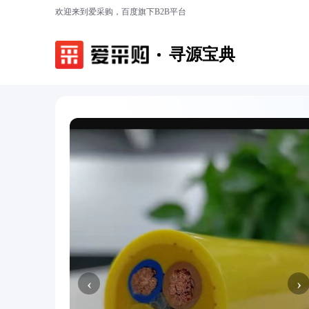
欢迎来到爱采购，百度旗下B2B平台
寻源宝典
‹
›