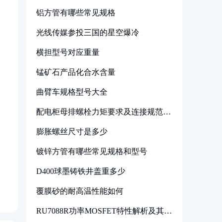
铝方管有哪些常见规格
光线传媒参投三国的星空爆冷
横担型号对应重量
锰矿石产品化合水含量
曲臂车规格型号大全
配电柜母排螺栓力矩要求及连接规范详
解
膨胀螺丝尺寸是多少
镀锌方管有哪些常见规格和型号
D400球墨铸铁井盖重多少
覆膜砂的耐高温性能如何
RU7088R功率MOSFET特性解析及其在
可调电源设计中的实践