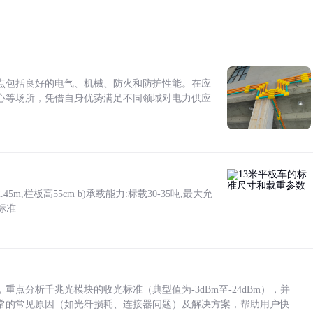
点包括良好的电气、机械、防火和防护性能。在应
心等场所，凭借自身优势满足不同领域对电力供应
5m,栏板高55cm b)承载能力:标载30-35吨,最大允
标准
点分析千兆光模块的收光标准（典型值为-3dBm至-24dBm），并
常的常见原因（如光纤损耗、连接器问题）及解决方案，帮助用户快