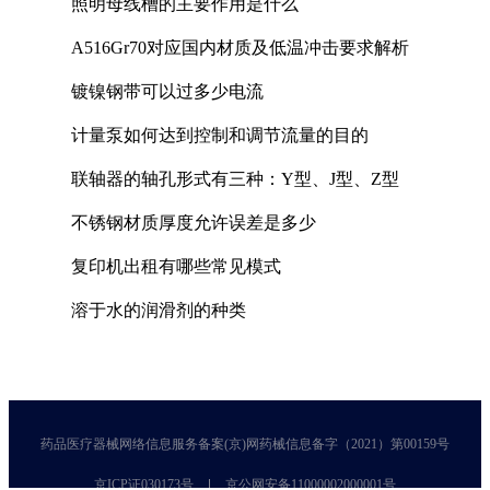
照明母线槽的主要作用是什么
A516Gr70对应国内材质及低温冲击要求解析
镀镍钢带可以过多少电流
计量泵如何达到控制和调节流量的目的
联轴器的轴孔形式有三种：Y型、J型、Z型
不锈钢材质厚度允许误差是多少
复印机出租有哪些常见模式
溶于水的润滑剂的种类
药品医疗器械网络信息服务备案(京)网药械信息备字（2021）第00159号
京ICP证030173号
京公网安备11000002000001号