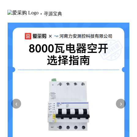
寻源宝典
‹
›