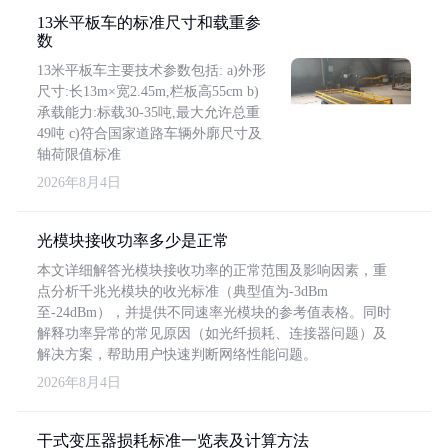
13米平板车的标准尺寸和载重参
数
13米平板车主要技术参数包括: a)外形
尺寸:长13m×宽2.45m,栏板高55cm b)
承载能力:标载30-35吨,最大允许总重
49吨 c)符合国家道路车辆外廓尺寸及
轴荷限值标准
2026年8月4日
光模块接收功率多少是正常
本文详细解答光模块接收功率的正常范围及影响因素，重
点分析千兆光模块的收光标准（典型值为-3dBm
至-24dBm），并提供不同速率光模块的参考值表格。同时
解释功率异常的常见原因（如光纤损耗、连接器问题）及
解决方案，帮助用户快速判断网络性能问题。
2026年8月4日
干式变压器损耗标准一览表及计算方法