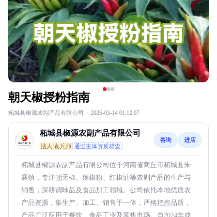
朝天椒授粉指南
柘城县椒源农副产品有限公司
·
2026-03-14 01:12:07
柘城县椒源农副产品有限公司
咨询
进店
法人:袁兵师
通过主体资质核查
柘城县椒源农副产品有限公司位于河南省商丘市柘城县朱
襄镇，专注朝天椒、辣椒粉、红椒油等农副产品的生产与
销售，深耕调味品及食品加工领域。公司依托本地优质农
产品资源，集生产、加工、销售于一体，严格把控品质，
产品广泛应用于餐饮、食品工业及零售市场。自2024年成