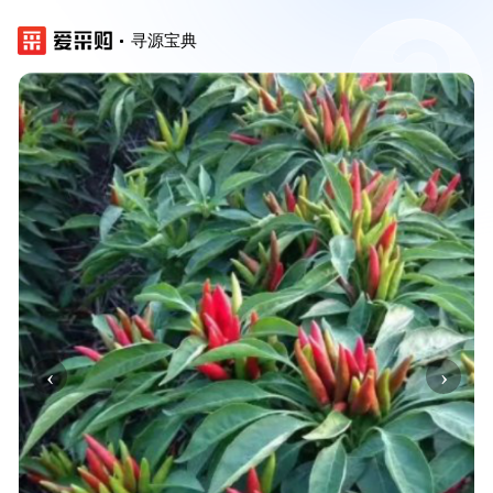
寻源宝典
‹
›