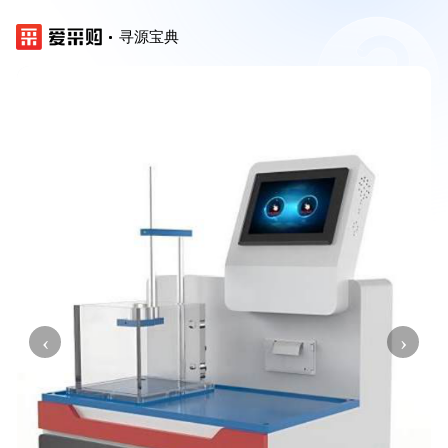
寻源宝典
‹
›