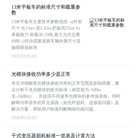
13米平板车的标准尺寸和载重参
数
13米平板车主要技术参数包括: a)外形
尺寸:长13m×宽2.45m,栏板高55cm b)
承载能力:标载30-35吨,最大允许总重
49吨 c)符合国家道路车辆外廓尺寸及
轴荷限值标准
2026年8月4日
光模块接收功率多少是正常
本文详细解答光模块接收功率的正常范围及影响因素，重
点分析千兆光模块的收光标准（典型值为-3dBm
至-24dBm），并提供不同速率光模块的参考值表格。同时
解释功率异常的常见原因（如光纤损耗、连接器问题）及
解决方案，帮助用户快速判断网络性能问题。
2026年8月4日
干式变压器损耗标准一览表及计算方法