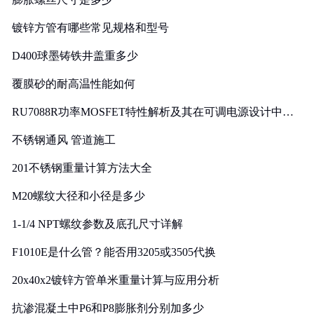
镀锌方管有哪些常见规格和型号
D400球墨铸铁井盖重多少
覆膜砂的耐高温性能如何
RU7088R功率MOSFET特性解析及其在可调电源设计中的
实践
不锈钢通风 管道施工
201不锈钢重量计算方法大全
M20螺纹大径和小径是多少
1-1/4 NPT螺纹参数及底孔尺寸详解
F1010E是什么管？能否用3205或3505代换
20x40x2镀锌方管单米重量计算与应用分析
抗渗混凝土中P6和P8膨胀剂分别加多少