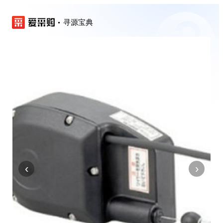
寻源宝典
‹
›