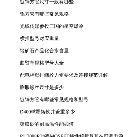
镀锌方管尺寸一般有哪些
铝方管有哪些常见规格
光线传媒参投三国的星空爆冷
横担型号对应重量
锰矿石产品化合水含量
曲臂车规格型号大全
配电柜母排螺栓力矩要求及连接规范详解
膨胀螺丝尺寸是多少
镀锌方管有哪些常见规格和型号
D400球墨铸铁井盖重多少
覆膜砂的耐高温性能如何
RU7088R功率MOSFET特性解析及其在可调电源设