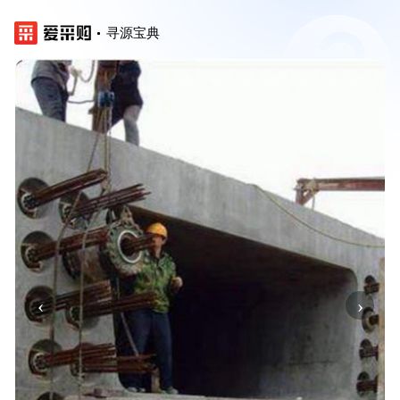
寻源宝典
‹
›