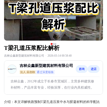
T梁孔道压浆配比解析
吉林众鑫新型建筑材料有限公司
·
2026-03-14 00:58:40
吉林众鑫新型建筑材料有限公司
咨询
进店
法人:吴劲秋
通过深度核验
吉林众鑫，2012年成立于长春市宽城区，主营多种建筑修
补材料，产品丰富专业，经验深厚，在行业内具权威性。
介绍：
本文详解铁路预制T梁孔道压浆中水与胶凝材料的科学配比