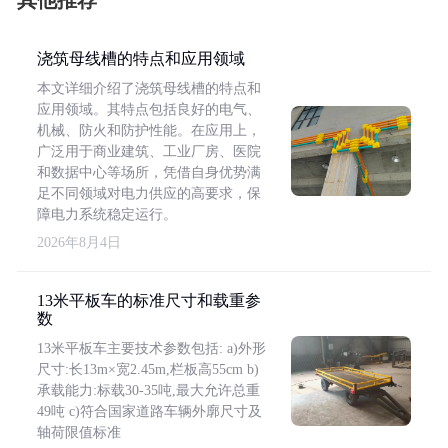
其他推荐
浇筑母线槽的特点和应用领域
本文详细介绍了浇筑母线槽的特点和
应用领域。其特点包括良好的电气、
机械、防火和防护性能。在应用上，
广泛用于商业建筑、工业厂房、医院
和数据中心等场所，凭借自身优势满
足不同领域对电力供应的高要求，保
障电力系统稳定运行。
2026年8月4日
13米平板车的标准尺寸和载重参
数
13米平板车主要技术参数包括: a)外形
尺寸:长13m×宽2.45m,栏板高55cm b)
承载能力:标载30-35吨,最大允许总重
49吨 c)符合国家道路车辆外廓尺寸及
轴荷限值标准