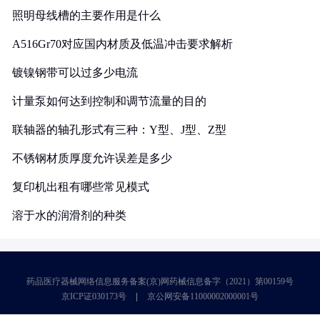
照明母线槽的主要作用是什么
A516Gr70对应国内材质及低温冲击要求解析
镀镍钢带可以过多少电流
计量泵如何达到控制和调节流量的目的
联轴器的轴孔形式有三种：Y型、J型、Z型
不锈钢材质厚度允许误差是多少
复印机出租有哪些常见模式
溶于水的润滑剂的种类
药品医疗器械网络信息服务备案(京)网药械信息备字（2021）第00159号
京ICP证030173号
京公网安备11000002000001号