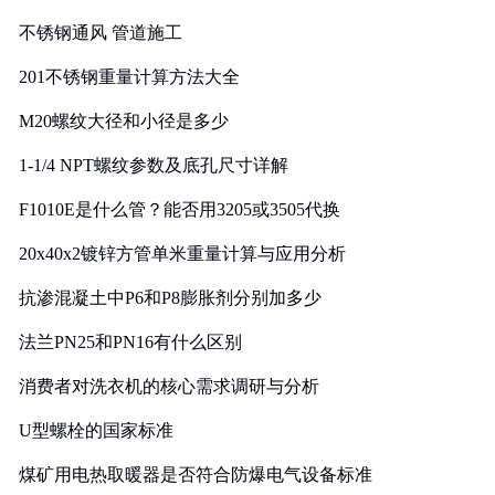
实践
不锈钢通风 管道施工
201不锈钢重量计算方法大全
M20螺纹大径和小径是多少
1-1/4 NPT螺纹参数及底孔尺寸详解
F1010E是什么管？能否用3205或3505代换
20x40x2镀锌方管单米重量计算与应用分析
抗渗混凝土中P6和P8膨胀剂分别加多少
法兰PN25和PN16有什么区别
消费者对洗衣机的核心需求调研与分析
U型螺栓的国家标准
煤矿用电热取暖器是否符合防爆电气设备标准