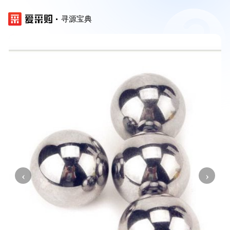
寻源宝典
‹
›