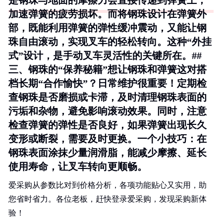
是钢珠与地面的摩擦力会直接传递到弹簧上，
加速弹簧的疲劳损坏。而将钢珠设计在弹簧外
部，既能利用弹簧的弹性缓冲震动，又能让钢
珠自由滚动，实现叉车的轻松转向。这种“外挂
式”设计，是手动叉车灵活性的关键所在。##
三、钢珠的“保养秘籍”想让钢珠和弹簧这对搭
档长期“合作愉快”？日常维护很重要！定期检
查钢珠是否磨损或卡滞，及时清理钢珠表面的
污垢和杂物，避免影响滚动效果。同时，注意
检查弹簧的弹性是否良好，如果弹簧出现长久
变形或断裂，需要及时更换。
一个小技巧：在
钢珠表面涂抹少量润滑脂，能减少摩擦、延长
使用寿命
，让叉车转向更顺畅。
爱采购从参数比对到价格分析，各项功能贴心又实用，助
您省时省力。各位老板，赶快登录爱采购，发现采购新体
验！