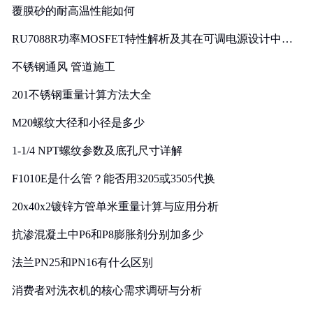
覆膜砂的耐高温性能如何
RU7088R功率MOSFET特性解析及其在可调电源设计中的
实践
不锈钢通风 管道施工
201不锈钢重量计算方法大全
M20螺纹大径和小径是多少
1-1/4 NPT螺纹参数及底孔尺寸详解
F1010E是什么管？能否用3205或3505代换
20x40x2镀锌方管单米重量计算与应用分析
抗渗混凝土中P6和P8膨胀剂分别加多少
法兰PN25和PN16有什么区别
消费者对洗衣机的核心需求调研与分析