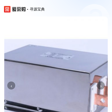
寻源宝典
‹
›