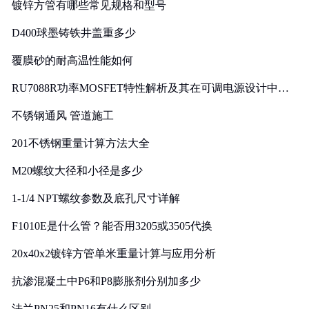
镀锌方管有哪些常见规格和型号
D400球墨铸铁井盖重多少
覆膜砂的耐高温性能如何
RU7088R功率MOSFET特性解析及其在可调电源设计中的
实践
不锈钢通风 管道施工
201不锈钢重量计算方法大全
M20螺纹大径和小径是多少
1-1/4 NPT螺纹参数及底孔尺寸详解
F1010E是什么管？能否用3205或3505代换
20x40x2镀锌方管单米重量计算与应用分析
抗渗混凝土中P6和P8膨胀剂分别加多少
法兰PN25和PN16有什么区别