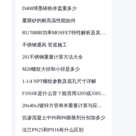
D400球墨铸铁井盖重多少
覆膜砂的耐高温性能如何
RU7088R功率MOSFET特性解析及其在
可调电源设计中的实践
不锈钢通风 管道施工
201不锈钢重量计算方法大全
M20螺纹大径和小径是多少
1-1/4 NPT螺纹参数及底孔尺寸详解
F1010E是什么管？能否用3205或3505代
换
20x40x2镀锌方管单米重量计算与应用
分析
抗渗混凝土中P6和P8膨胀剂分别加多少
法兰PN25和PN16有什么区别