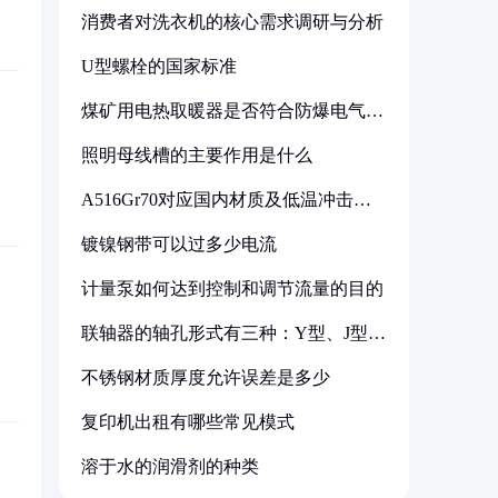
消费者对洗衣机的核心需求调研与分析
U型螺栓的国家标准
煤矿用电热取暖器是否符合防爆电气设
备标准
照明母线槽的主要作用是什么
A516Gr70对应国内材质及低温冲击要
求解析
镀镍钢带可以过多少电流
计量泵如何达到控制和调节流量的目的
联轴器的轴孔形式有三种：Y型、J型、
Z型
不锈钢材质厚度允许误差是多少
复印机出租有哪些常见模式
溶于水的润滑剂的种类