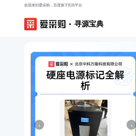
欢迎来到爱采购，百度旗下B2B平台
寻源宝典
‹
›