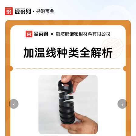
寻源宝典
‹
›