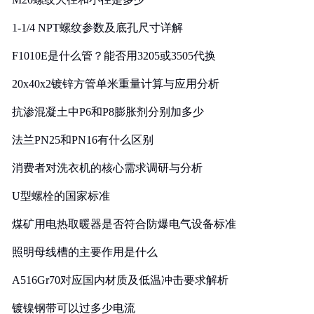
1-1/4 NPT螺纹参数及底孔尺寸详解
F1010E是什么管？能否用3205或3505代换
20x40x2镀锌方管单米重量计算与应用分析
抗渗混凝土中P6和P8膨胀剂分别加多少
法兰PN25和PN16有什么区别
消费者对洗衣机的核心需求调研与分析
U型螺栓的国家标准
煤矿用电热取暖器是否符合防爆电气设备标准
照明母线槽的主要作用是什么
A516Gr70对应国内材质及低温冲击要求解析
镀镍钢带可以过多少电流