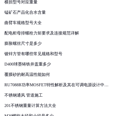
横担型号对应重量
锰矿石产品化合水含量
曲臂车规格型号大全
配电柜母排螺栓力矩要求及连接规范详解
膨胀螺丝尺寸是多少
镀锌方管有哪些常见规格和型号
D400球墨铸铁井盖重多少
覆膜砂的耐高温性能如何
RU7088R功率MOSFET特性解析及其在可调电源设计中的
实践
不锈钢通风 管道施工
201不锈钢重量计算方法大全
M20螺纹大径和小径是多少