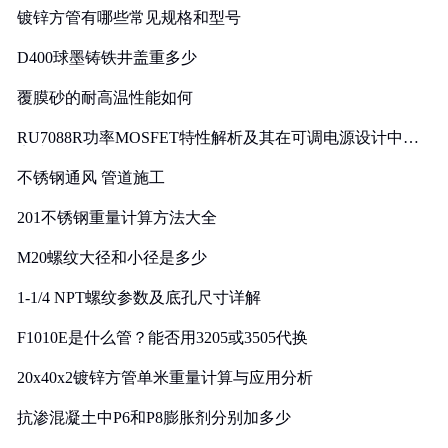
镀锌方管有哪些常见规格和型号
D400球墨铸铁井盖重多少
覆膜砂的耐高温性能如何
RU7088R功率MOSFET特性解析及其在可调电源设计中的
实践
不锈钢通风 管道施工
201不锈钢重量计算方法大全
M20螺纹大径和小径是多少
1-1/4 NPT螺纹参数及底孔尺寸详解
F1010E是什么管？能否用3205或3505代换
20x40x2镀锌方管单米重量计算与应用分析
抗渗混凝土中P6和P8膨胀剂分别加多少