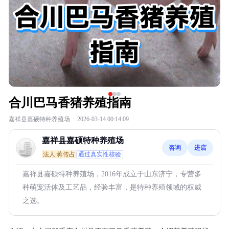
合川巴马香猪养殖指南
嘉祥县嘉硕特种养殖场
·
2026-03-14 00:14:09
嘉祥县嘉硕特种养殖场
咨询
进店
法人:蒋传占
通过真实性核验
嘉祥县嘉硕特种养殖场，2016年成立于山东济宁，专营多
种萌宠活体及工艺品，经验丰富，是特种养殖领域的权威
之选。