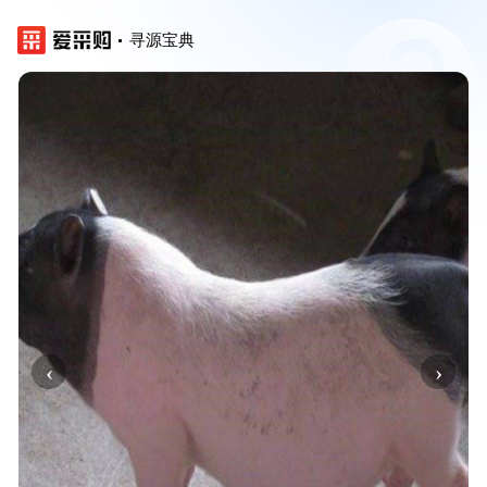
寻源宝典
‹
›