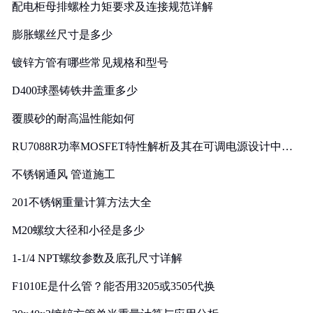
配电柜母排螺栓力矩要求及连接规范详解
膨胀螺丝尺寸是多少
镀锌方管有哪些常见规格和型号
D400球墨铸铁井盖重多少
覆膜砂的耐高温性能如何
RU7088R功率MOSFET特性解析及其在可调电源设计中的
实践
不锈钢通风 管道施工
201不锈钢重量计算方法大全
M20螺纹大径和小径是多少
1-1/4 NPT螺纹参数及底孔尺寸详解
F1010E是什么管？能否用3205或3505代换