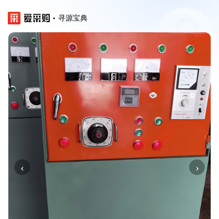
寻源宝典
‹
›