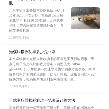
数
13米平板车主要技术参数包括: a)外形
尺寸:长13m×宽2.45m,栏板高55cm b)
承载能力:标载30-35吨,最大允许总重
49吨 c)符合国家道路车辆外廓尺寸及
轴荷限值标准
2026年8月4日
光模块接收功率多少是正常
本文详细解答光模块接收功率的正常范围及影响因素，重
点分析千兆光模块的收光标准（典型值为-3dBm
至-24dBm），并提供不同速率光模块的参考值表格。同时
解释功率异常的常见原因（如光纤损耗、连接器问题）及
解决方案，帮助用户快速判断网络性能问题。
2026年8月4日
干式变压器损耗标准一览表及计算方法
本文详细解析干式变压器空载损耗、负载损耗的国家标准