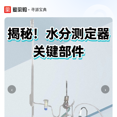
寻源宝典
‹
›