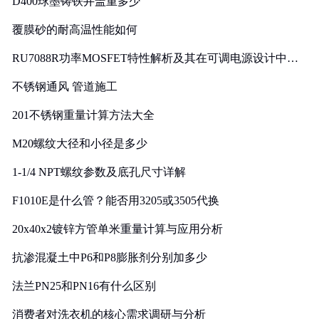
D400球墨铸铁井盖重多少
覆膜砂的耐高温性能如何
RU7088R功率MOSFET特性解析及其在可调电源设计中的
实践
不锈钢通风 管道施工
201不锈钢重量计算方法大全
M20螺纹大径和小径是多少
1-1/4 NPT螺纹参数及底孔尺寸详解
F1010E是什么管？能否用3205或3505代换
20x40x2镀锌方管单米重量计算与应用分析
抗渗混凝土中P6和P8膨胀剂分别加多少
法兰PN25和PN16有什么区别
消费者对洗衣机的核心需求调研与分析