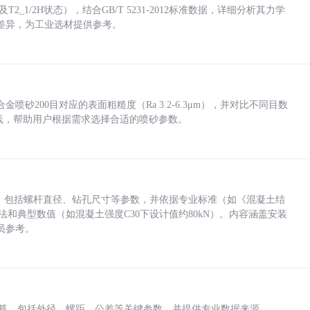
_1/2H状态），结合GB/T 5231-2012标准数据，详细分析其力学
差异，为工业选材提供参考。
砂200目对应的表面粗糙度（Ra 3.2-6.3μm），并对比不同目数
业实践，帮助用户根据需求选择合适的喷砂参数。
力，包括螺杆直径、钻孔尺寸等参数，并依据专业标准（如《混凝土结
方法和典型数值（如混凝土强度C30下设计值约80kN）。内容涵盖安装
员参考。
底孔计算，包括外径、螺距、公差等关键参数，并提供专业数据来源