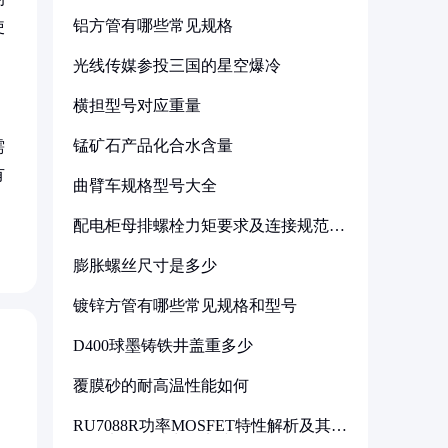
铝方管有哪些常见规格
使
光线传媒参投三国的星空爆冷
横担型号对应重量
锰矿石产品化合水含量
需
有
曲臂车规格型号大全
配电柜母排螺栓力矩要求及连接规范详
解
膨胀螺丝尺寸是多少
镀锌方管有哪些常见规格和型号
D400球墨铸铁井盖重多少
覆膜砂的耐高温性能如何
RU7088R功率MOSFET特性解析及其在
可调电源设计中的实践