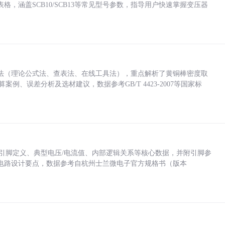
，涵盖SCB10/SCB13等常见型号参数，指导用户快速掌握变压器
法（理论公式法、查表法、在线工具法），重点解析了黄铜棒密度取
计算案例、误差分析及选材建议，数据参考GB/T 4423-2007等国家标
括各引脚定义、典型电压/电流值、内部逻辑关系等核心数据，并附引脚参
电路设计要点，数据参考自杭州士兰微电子官方规格书（版本