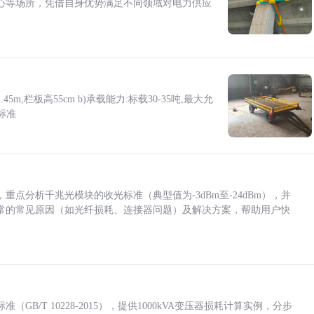
心等场所，凭借自身优势满足不同领域对电力供应
5m,栏板高55cm b)承载能力:标载30-35吨,最大允
标准
点分析千兆光模块的收光标准（典型值为-3dBm至-24dBm），并
常的常见原因（如光纤损耗、连接器问题）及解决方案，帮助用户快
/T 10228-2015），提供1000kVA变压器损耗计算实例，分步