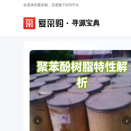
欢迎来到爱采购，百度旗下B2B平台
寻源宝典
‹
›