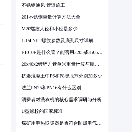
不锈钢通风 管道施工
201不锈钢重量计算方法大全
M20螺纹大径和小径是多少
1-1/4 NPT螺纹参数及底孔尺寸详解
F1010E是什么管？能否用3205或3505代
换
20x40x2镀锌方管单米重量计算与应用
分析
抗渗混凝土中P6和P8膨胀剂分别加多少
法兰PN25和PN16有什么区别
消费者对洗衣机的核心需求调研与分析
U型螺栓的国家标准
煤矿用电热取暖器是否符合防爆电气设
备标准