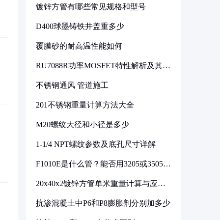
镀锌方管有哪些常见规格和型号
D400球墨铸铁井盖重多少
覆膜砂的耐高温性能如何
RU7088R功率MOSFET特性解析及其在
可调电源设计中的实践
不锈钢通风 管道施工
201不锈钢重量计算方法大全
M20螺纹大径和小径是多少
1-1/4 NPT螺纹参数及底孔尺寸详解
F1010E是什么管？能否用3205或3505代
换
20x40x2镀锌方管单米重量计算与应用
分析
抗渗混凝土中P6和P8膨胀剂分别加多少