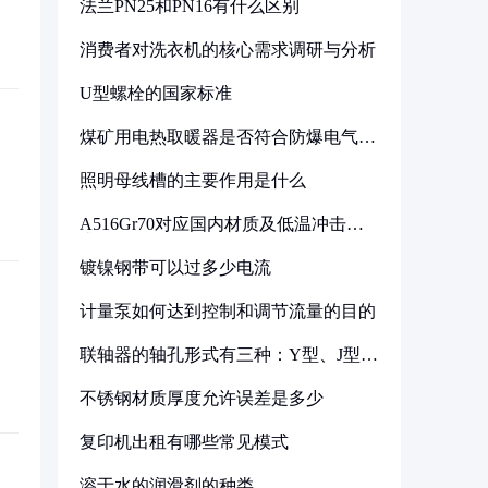
法兰PN25和PN16有什么区别
消费者对洗衣机的核心需求调研与分析
U型螺栓的国家标准
煤矿用电热取暖器是否符合防爆电气设
备标准
照明母线槽的主要作用是什么
A516Gr70对应国内材质及低温冲击要
求解析
镀镍钢带可以过多少电流
计量泵如何达到控制和调节流量的目的
联轴器的轴孔形式有三种：Y型、J型、
Z型
不锈钢材质厚度允许误差是多少
复印机出租有哪些常见模式
溶于水的润滑剂的种类