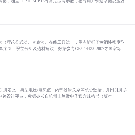
，涵盖SCB10/SCB13等常见型号参数，指导用户快速掌握变压器
法（理论公式法、查表法、在线工具法），重点解析了黄铜棒密度取
计算案例、误差分析及选材建议，数据参考GB/T 4423-2007等国家标
括各引脚定义、典型电压/电流值、内部逻辑关系等核心数据，并附引脚参
电路设计要点，数据参考自杭州士兰微电子官方规格书（版本