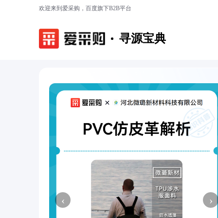
欢迎来到爱采购，百度旗下B2B平台
寻源宝典
‹
›