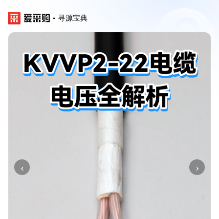
寻源宝典
‹
›