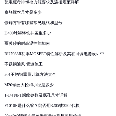
配电柜母排螺栓力矩要求及连接规范详解
膨胀螺丝尺寸是多少
镀锌方管有哪些常见规格和型号
D400球墨铸铁井盖重多少
覆膜砂的耐高温性能如何
RU7088R功率MOSFET特性解析及其在可调电源设计中的
实践
不锈钢通风 管道施工
201不锈钢重量计算方法大全
M20螺纹大径和小径是多少
1-1/4 NPT螺纹参数及底孔尺寸详解
F1010E是什么管？能否用3205或3505代换
20x40x2镀锌方管单米重量计算与应用分析