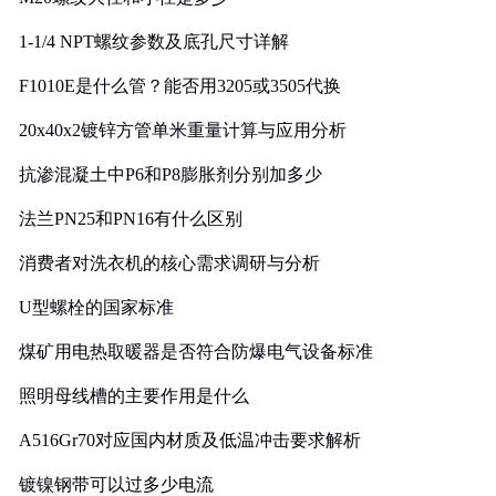
1-1/4 NPT螺纹参数及底孔尺寸详解
F1010E是什么管？能否用3205或3505代换
20x40x2镀锌方管单米重量计算与应用分析
抗渗混凝土中P6和P8膨胀剂分别加多少
法兰PN25和PN16有什么区别
消费者对洗衣机的核心需求调研与分析
U型螺栓的国家标准
煤矿用电热取暖器是否符合防爆电气设备标准
照明母线槽的主要作用是什么
A516Gr70对应国内材质及低温冲击要求解析
镀镍钢带可以过多少电流