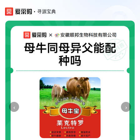
寻源宝典
‹
›