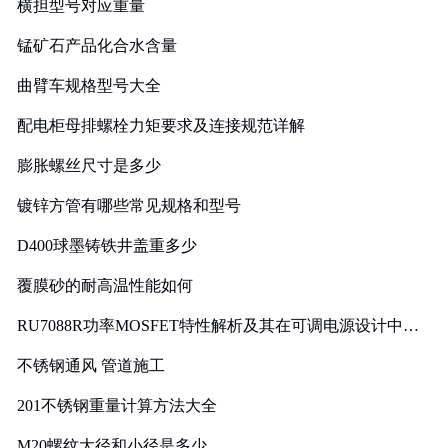
横担型号对应重量
锰矿石产品化合水含量
曲臂车规格型号大全
配电柜母排螺栓力矩要求及连接规范详解
膨胀螺丝尺寸是多少
镀锌方管有哪些常见规格和型号
D400球墨铸铁井盖重多少
覆膜砂的耐高温性能如何
RU7088R功率MOSFET特性解析及其在可调电源设计中的
实践
不锈钢通风 管道施工
201不锈钢重量计算方法大全
M20螺纹大径和小径是多少