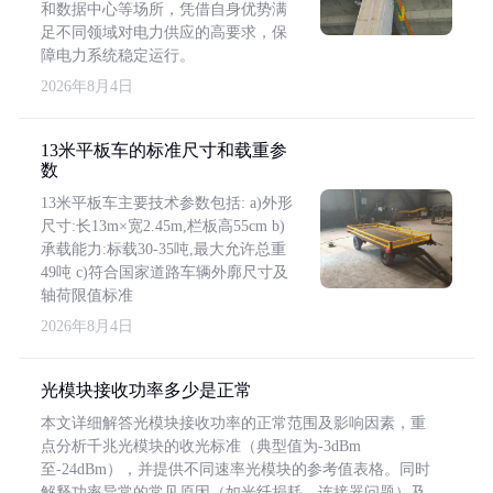
和数据中心等场所，凭借自身优势满
足不同领域对电力供应的高要求，保
障电力系统稳定运行。
2026年8月4日
13米平板车的标准尺寸和载重参
数
13米平板车主要技术参数包括: a)外形
尺寸:长13m×宽2.45m,栏板高55cm b)
承载能力:标载30-35吨,最大允许总重
49吨 c)符合国家道路车辆外廓尺寸及
轴荷限值标准
2026年8月4日
光模块接收功率多少是正常
本文详细解答光模块接收功率的正常范围及影响因素，重
点分析千兆光模块的收光标准（典型值为-3dBm
至-24dBm），并提供不同速率光模块的参考值表格。同时
解释功率异常的常见原因（如光纤损耗、连接器问题）及