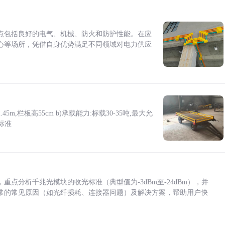
点包括良好的电气、机械、防火和防护性能。在应
心等场所，凭借自身优势满足不同领域对电力供应
5m,栏板高55cm b)承载能力:标载30-35吨,最大允
标准
点分析千兆光模块的收光标准（典型值为-3dBm至-24dBm），并
常的常见原因（如光纤损耗、连接器问题）及解决方案，帮助用户快