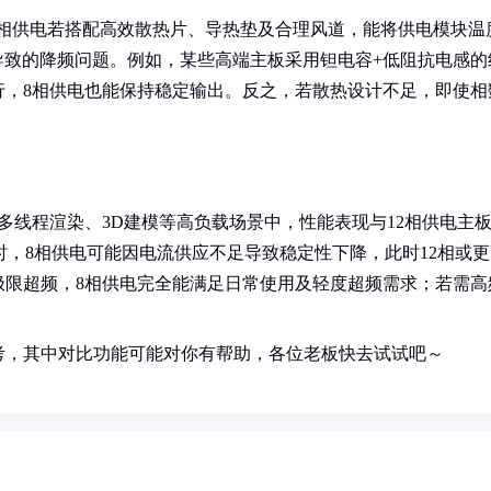
8相供电若搭配高效散热片、导热垫及合理风道，能将供电模块温
导致的降频问题。例如，某些高端主板采用钽电容+低阻抗电感的
行，8相供电也能保持稳定输出。反之，若散热设计不足，即使相
，在多线程渲染、3D建模等高负载场景中，性能表现与12相供电主
以上时，8相供电可能因电流供应不足导致稳定性下降，此时12相或
极限超频，8相供电完全能满足日常使用及轻度超频需求；若需高
考，其中对比功能可能对你有帮助，各位老板快去试试吧～