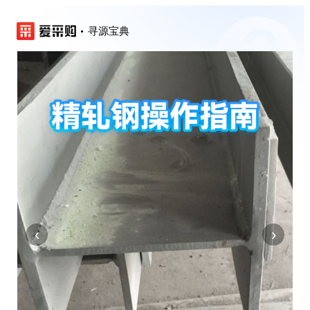
寻源宝典
‹
›