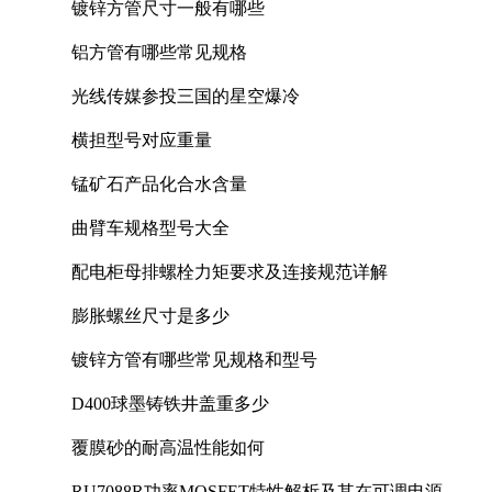
镀锌方管尺寸一般有哪些
铝方管有哪些常见规格
光线传媒参投三国的星空爆冷
横担型号对应重量
锰矿石产品化合水含量
曲臂车规格型号大全
配电柜母排螺栓力矩要求及连接规范详解
膨胀螺丝尺寸是多少
镀锌方管有哪些常见规格和型号
D400球墨铸铁井盖重多少
覆膜砂的耐高温性能如何
RU7088R功率MOSFET特性解析及其在可调电源设