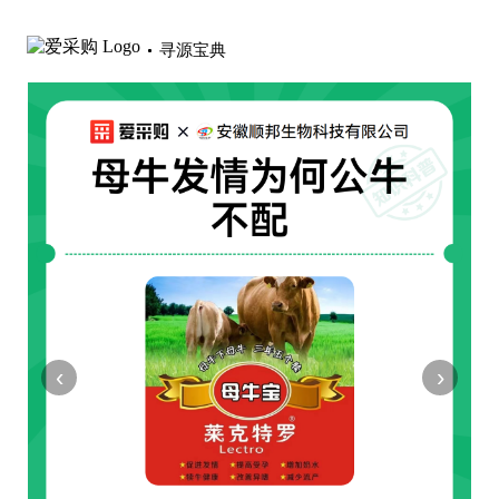
寻源宝典
‹
›