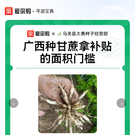
寻源宝典
‹
›