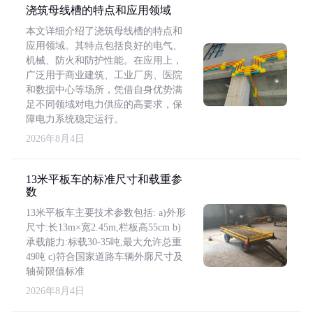
浇筑母线槽的特点和应用领域
本文详细介绍了浇筑母线槽的特点和
应用领域。其特点包括良好的电气、
机械、防火和防护性能。在应用上，
广泛用于商业建筑、工业厂房、医院
和数据中心等场所，凭借自身优势满
足不同领域对电力供应的高要求，保
障电力系统稳定运行。
2026年8月4日
13米平板车的标准尺寸和载重参
数
13米平板车主要技术参数包括: a)外形
尺寸:长13m×宽2.45m,栏板高55cm b)
承载能力:标载30-35吨,最大允许总重
49吨 c)符合国家道路车辆外廓尺寸及
轴荷限值标准
2026年8月4日