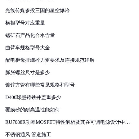
光线传媒参投三国的星空爆冷
横担型号对应重量
锰矿石产品化合水含量
曲臂车规格型号大全
配电柜母排螺栓力矩要求及连接规范详解
膨胀螺丝尺寸是多少
镀锌方管有哪些常见规格和型号
D400球墨铸铁井盖重多少
覆膜砂的耐高温性能如何
RU7088R功率MOSFET特性解析及其在可调电源设计中的
实践
不锈钢通风 管道施工