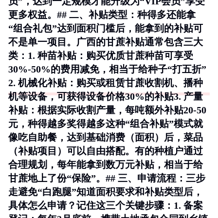
员”，达到一定规模才能升级为“VIP会员”享受
更多权益。## 二、补贴类型：种得多还能拿
“组合礼包”达到面积门槛后，能拿到的补贴可
不是单一项目。广西的甘蔗补贴通常包含三大
类：1.
种苗补贴
：购买优质甘蔗种苗可享受
30%-50%的费用减免，相当于给种子“打五折”
2.
机械化补贴
：购买或租赁甘蔗收割机、播种
机等设备，可获得设备价格30%的补贴3.
产量
补贴
：根据实际收割产量，每吨额外补贴20-50
元，种得越多奖得越多这种“组合补贴”模式就
像吃自助餐，达到基础消费（面积）后，菜品
（补贴项目）可以自由搭配。有的种植户通过
合理规划，每年能拿到数万元补贴，相当于给
甘蔗地上了份“保险”。## 三、申请流程：三步
走避免“白跑腿”知道面积要求和补贴类型后，
具体怎么申请？记住这三个关键步骤：1.
备案