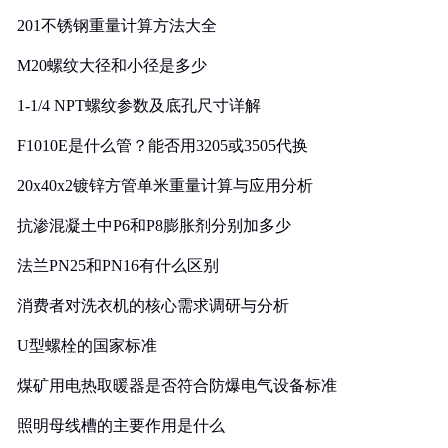
201不锈钢重量计算方法大全
M20螺纹大径和小径是多少
1-1/4 NPT螺纹参数及底孔尺寸详解
F1010E是什么管？能否用3205或3505代换
20x40x2镀锌方管单米重量计算与应用分析
抗渗混凝土中P6和P8膨胀剂分别加多少
法兰PN25和PN16有什么区别
消费者对洗衣机的核心需求调研与分析
U型螺栓的国家标准
煤矿用电热取暖器是否符合防爆电气设备标准
照明母线槽的主要作用是什么