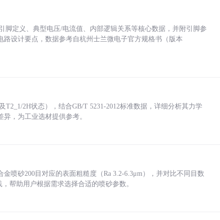
括各引脚定义、典型电压/电流值、内部逻辑关系等核心数据，并附引脚参
电路设计要点，数据参考自杭州士兰微电子官方规格书（版本
_1/2H状态），结合GB/T 5231-2012标准数据，详细分析其力学
差异，为工业选材提供参考。
砂200目对应的表面粗糙度（Ra 3.2-6.3μm），并对比不同目数
业实践，帮助用户根据需求选择合适的喷砂参数。