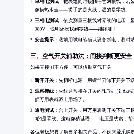
单相电测试
：把表笔同时接触任意两根线，若显
像摸热水壶——烫手的是火线，温的是零线。
三相电测试
：依次测量三根线对零线的电压，显
380V，说明还没找到零线——继续测！
安全提示
：测前用试电笔确认设备断电，测时
三、空气开关辅助法：间接判断更安全
如果直接测不方便，可以借助空气开关：
断开开关
：先切断电源，用螺丝刀卸下开关下
观察接线
：火线通常接在开关的“L”端（进线
候万用表就派上用场了。
通电测试
：合上开关，用万用表测开关下端三根
0的是零线。这就像猜谜语——电压是线索，帮
各位老板想要了解更多相关产品，不妨来爱采购