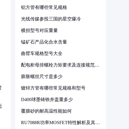
铝方管有哪些常见规格
光线传媒参投三国的星空爆冷
横担型号对应重量
锰矿石产品化合水含量
曲臂车规格型号大全
配电柜母排螺栓力矩要求及连接规范详
解
膨胀螺丝尺寸是多少
时
镀锌方管有哪些常见规格和型号
D400球墨铸铁井盖重多少
近
覆膜砂的耐高温性能如何
RU7088R功率MOSFET特性解析及其在
可调电源设计中的实践