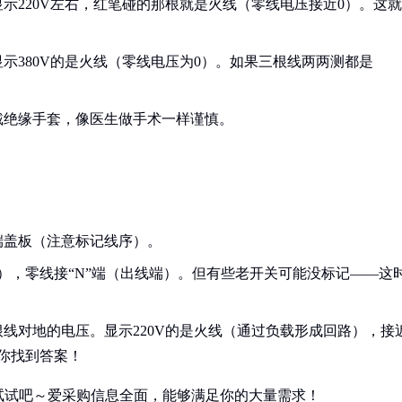
示220V左右，红笔碰的那根就是火线（零线电压接近0）。这就
示380V的是火线（零线电压为0）。如果三根线两两测都是
戴绝缘手套，像医生做手术一样谨慎。
端盖板（注意标记线序）。
端），零线接“N”端（出线端）。但有些老开关可能没标记——这
线对地的电压。显示220V的是火线（通过负载形成回路），接
你找到答案！
试试吧～爱采购信息全面，能够满足你的大量需求！