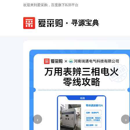
欢迎来到爱采购，百度旗下B2B平台
寻源宝典
‹
›