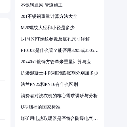
不锈钢通风 管道施工
201不锈钢重量计算方法大全
M20螺纹大径和小径是多少
1-1/4 NPT螺纹参数及底孔尺寸详解
F1010E是什么管？能否用3205或3505代
换
20x40x2镀锌方管单米重量计算与应用
分析
抗渗混凝土中P6和P8膨胀剂分别加多少
法兰PN25和PN16有什么区别
消费者对洗衣机的核心需求调研与分析
U型螺栓的国家标准
煤矿用电热取暖器是否符合防爆电气设
备标准