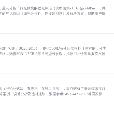
点分析千兆光模块的收光标准（典型值为-3dBm至-24dBm），并
常的常见原因（如光纤损耗、连接器问题）及解决方案，帮助用户快
/T 10228-2015），提供1000kVA变压器损耗计算实例，分步
，涵盖SCB10/SCB13等常见型号参数，指导用户快速掌握变压器
法（理论公式法、查表法、在线工具法），重点解析了黄铜棒密度取
计算案例、误差分析及选材建议，数据参考GB/T 4423-2007等国家标