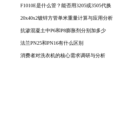
F1010E是什么管？能否用3205或3505代换
20x40x2镀锌方管单米重量计算与应用分析
抗渗混凝土中P6和P8膨胀剂分别加多少
法兰PN25和PN16有什么区别
消费者对洗衣机的核心需求调研与分析
U型螺栓的国家标准
煤矿用电热取暖器是否符合防爆电气设备标准
照明母线槽的主要作用是什么
A516Gr70对应国内材质及低温冲击要求解析
镀镍钢带可以过多少电流
计量泵如何达到控制和调节流量的目的