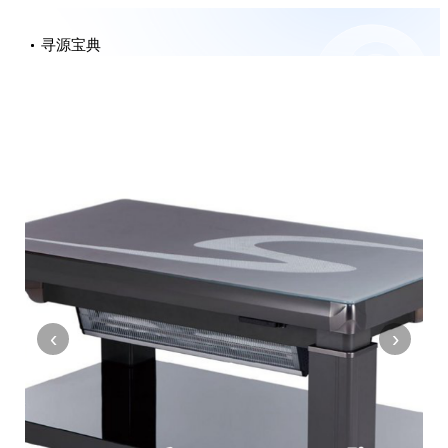
寻源宝典
‹
›