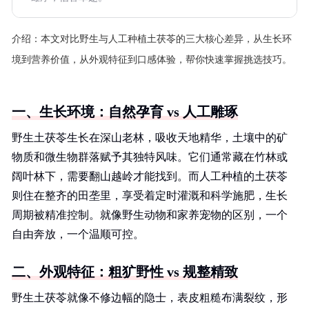
介绍：
本文对比野生与人工种植土茯苓的三大核心差异，从生长环
境到营养价值，从外观特征到口感体验，帮你快速掌握挑选技巧。
一、生长环境：自然孕育 vs 人工雕琢
野生土茯苓生长在深山老林，吸收天地精华，土壤中的矿
物质和微生物群落赋予其独特风味。它们通常藏在竹林或
阔叶林下，需要翻山越岭才能找到。而人工种植的土茯苓
则住在整齐的田垄里，享受着定时灌溉和科学施肥，生长
周期被精准控制。就像野生动物和家养宠物的区别，一个
自由奔放，一个温顺可控。
二、外观特征：粗犷野性 vs 规整精致
野生土茯苓就像不修边幅的隐士，表皮粗糙布满裂纹，形