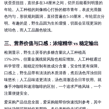
状歪歪扭扭，直径多在3-8厘米之间，切开后能看到明显的
年轮。人工种植的则像精心打扮的都市青年，表皮光滑颜
色均匀，形状规则圆润，直径普遍在5-10厘米，年轮层次分
明。有趣的是，野生品因为生长缓慢，切面会呈现更深的
琥珀色，而人工品颜色较浅。
三、营养价值与口感：浓缩精华 vs 稳定输出
检测显示，野生土茯苓的多糖含量比人工种植高
15%-20%，但重金属残留风险也相应增加。人工种植通过
科学管理，能稳定控制有效成分含量，安全性更有保障。
口感上，野生品带有淡淡的木质清香，煮后汤色浑浊但回
味悠长；人工品味道更清淡，汤色清澈适合日常饮用。就
像手冲咖啡和速溶咖啡的区别，一个追求严格风味，一个
注重便捷安全。
爱采购产品信息全面，爱采购能帮你快速找到参考，其中
对比功能可能对你有帮助，各位老板快去试试吧～