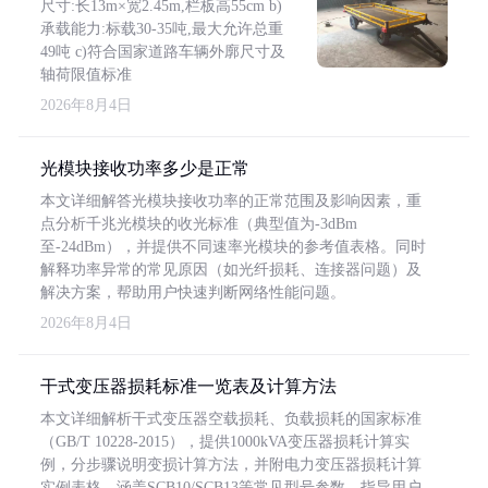
尺寸:长13m×宽2.45m,栏板高55cm b)
承载能力:标载30-35吨,最大允许总重
49吨 c)符合国家道路车辆外廓尺寸及
轴荷限值标准
2026年8月4日
光模块接收功率多少是正常
本文详细解答光模块接收功率的正常范围及影响因素，重
点分析千兆光模块的收光标准（典型值为-3dBm
至-24dBm），并提供不同速率光模块的参考值表格。同时
解释功率异常的常见原因（如光纤损耗、连接器问题）及
解决方案，帮助用户快速判断网络性能问题。
2026年8月4日
干式变压器损耗标准一览表及计算方法
本文详细解析干式变压器空载损耗、负载损耗的国家标准
（GB/T 10228-2015），提供1000kVA变压器损耗计算实
例，分步骤说明变损计算方法，并附电力变压器损耗计算
实例表格，涵盖SCB10/SCB13等常见型号参数，指导用户