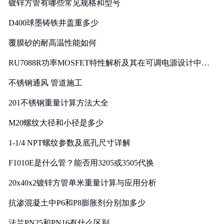
镀锌方管有哪些常见规格和型号
D400球墨铸铁井盖重多少
覆膜砂的耐高温性能如何
RU7088R功率MOSFET特性解析及其在可调电源设计中的
实践
不锈钢通风 管道施工
201不锈钢重量计算方法大全
M20螺纹大径和小径是多少
1-1/4 NPT螺纹参数及底孔尺寸详解
F1010E是什么管？能否用3205或3505代换
20x40x2镀锌方管单米重量计算与应用分析
抗渗混凝土中P6和P8膨胀剂分别加多少
法兰PN25和PN16有什么区别