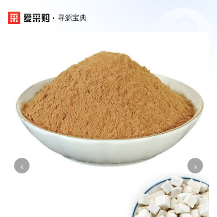
寻源宝典
‹
›