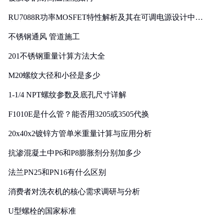
RU7088R功率MOSFET特性解析及其在可调电源设计中的
实践
不锈钢通风 管道施工
201不锈钢重量计算方法大全
M20螺纹大径和小径是多少
1-1/4 NPT螺纹参数及底孔尺寸详解
F1010E是什么管？能否用3205或3505代换
20x40x2镀锌方管单米重量计算与应用分析
抗渗混凝土中P6和P8膨胀剂分别加多少
法兰PN25和PN16有什么区别
消费者对洗衣机的核心需求调研与分析
U型螺栓的国家标准