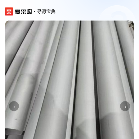
寻源宝典
‹
›