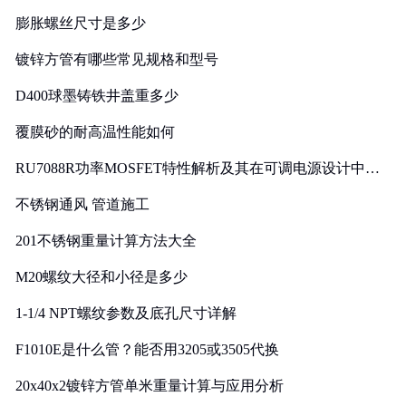
膨胀螺丝尺寸是多少
镀锌方管有哪些常见规格和型号
D400球墨铸铁井盖重多少
覆膜砂的耐高温性能如何
RU7088R功率MOSFET特性解析及其在可调电源设计中的
实践
不锈钢通风 管道施工
201不锈钢重量计算方法大全
M20螺纹大径和小径是多少
1-1/4 NPT螺纹参数及底孔尺寸详解
F1010E是什么管？能否用3205或3505代换
20x40x2镀锌方管单米重量计算与应用分析