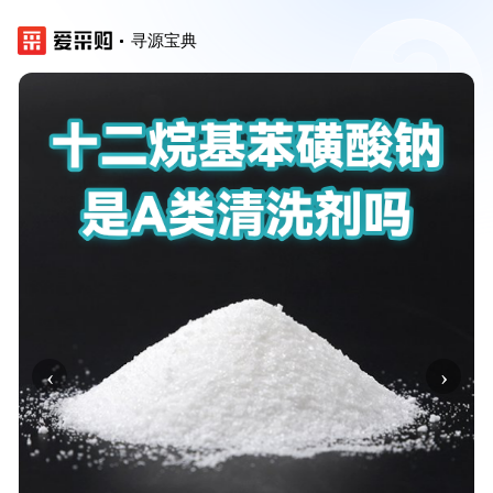
寻源宝典
‹
›