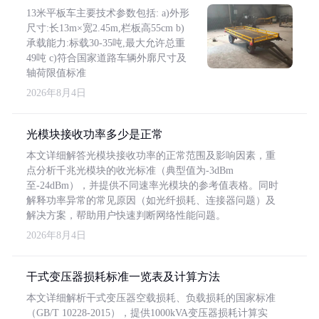
13米平板车主要技术参数包括: a)外形
尺寸:长13m×宽2.45m,栏板高55cm b)
承载能力:标载30-35吨,最大允许总重
49吨 c)符合国家道路车辆外廓尺寸及
轴荷限值标准
2026年8月4日
光模块接收功率多少是正常
本文详细解答光模块接收功率的正常范围及影响因素，重
点分析千兆光模块的收光标准（典型值为-3dBm
至-24dBm），并提供不同速率光模块的参考值表格。同时
解释功率异常的常见原因（如光纤损耗、连接器问题）及
解决方案，帮助用户快速判断网络性能问题。
2026年8月4日
干式变压器损耗标准一览表及计算方法
本文详细解析干式变压器空载损耗、负载损耗的国家标准
（GB/T 10228-2015），提供1000kVA变压器损耗计算实