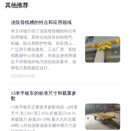
其他推荐
浇筑母线槽的特点和应用领域
本文详细介绍了浇筑母线槽的特点和
应用领域。其特点包括良好的电气、
机械、防火和防护性能。在应用上，
广泛用于商业建筑、工业厂房、医院
和数据中心等场所，凭借自身优势满
足不同领域对电力供应的高要求，保
障电力系统稳定运行。
2026年8月4日
13米平板车的标准尺寸和载重参
数
13米平板车主要技术参数包括: a)外形
尺寸:长13m×宽2.45m,栏板高55cm b)
承载能力:标载30-35吨,最大允许总重
49吨 c)符合国家道路车辆外廓尺寸及