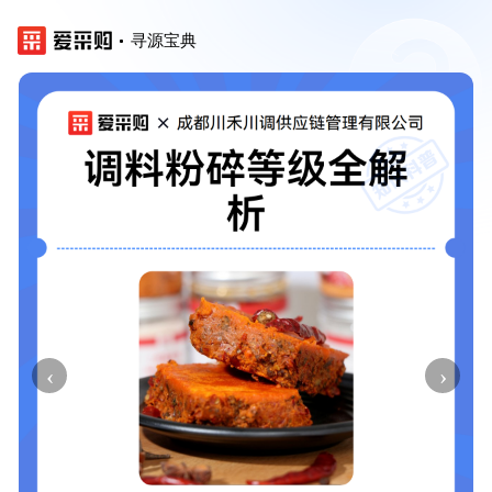
寻源宝典
‹
›