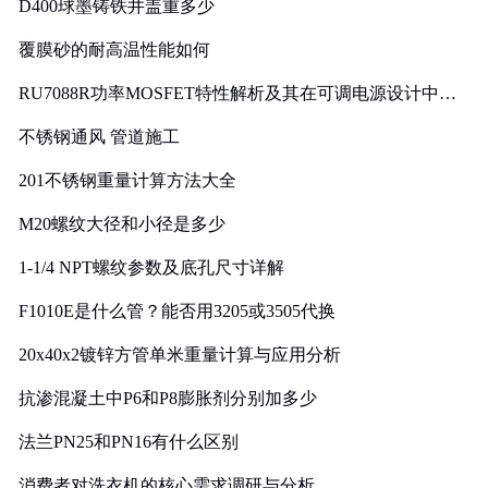
D400球墨铸铁井盖重多少
覆膜砂的耐高温性能如何
RU7088R功率MOSFET特性解析及其在可调电源设计中的
实践
不锈钢通风 管道施工
201不锈钢重量计算方法大全
M20螺纹大径和小径是多少
1-1/4 NPT螺纹参数及底孔尺寸详解
F1010E是什么管？能否用3205或3505代换
20x40x2镀锌方管单米重量计算与应用分析
抗渗混凝土中P6和P8膨胀剂分别加多少
法兰PN25和PN16有什么区别
消费者对洗衣机的核心需求调研与分析