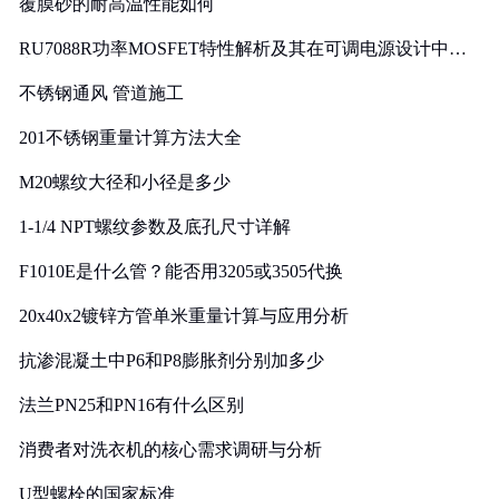
覆膜砂的耐高温性能如何
RU7088R功率MOSFET特性解析及其在可调电源设计中的
实践
不锈钢通风 管道施工
201不锈钢重量计算方法大全
M20螺纹大径和小径是多少
1-1/4 NPT螺纹参数及底孔尺寸详解
F1010E是什么管？能否用3205或3505代换
20x40x2镀锌方管单米重量计算与应用分析
抗渗混凝土中P6和P8膨胀剂分别加多少
法兰PN25和PN16有什么区别
消费者对洗衣机的核心需求调研与分析
U型螺栓的国家标准