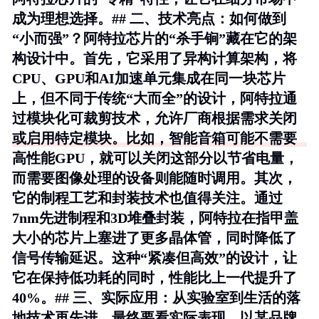
成为理想选择。## 二、技术亮点：如何做到
“小而强”？阿特拉芯片的“杀手锏”藏在它的架
构设计中。首先，它采用了
异构计算架构
，将
CPU、GPU和AI加速单元集成在同一块芯片
上，但不同于传统“大而全”的设计，阿特拉通
过
模块化可裁剪技术
，允许厂商根据需求关闭
或启用特定模块。比如，智能音箱可能不需要
高性能GPU，就可以关闭这部分以节省电量，
而需要图像处理的设备则能随时调用。其次，
它的制程工艺和封装技术也值得关注。通过
7nm先进制程
和
3D堆叠封装
，阿特拉在指甲盖
大小的芯片上塞进了更多晶体管，同时降低了
信号传输延迟。这种“紧凑但高效”的设计，让
它在保持低功耗的同时，性能比上一代提升了
40%。## 三、实际应用：从实验室到生活的落
地技术再先进，最终要看实际表现。以某品牌