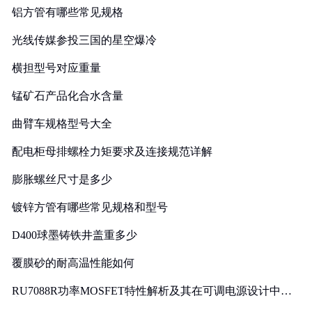
铝方管有哪些常见规格
光线传媒参投三国的星空爆冷
横担型号对应重量
锰矿石产品化合水含量
曲臂车规格型号大全
配电柜母排螺栓力矩要求及连接规范详解
膨胀螺丝尺寸是多少
镀锌方管有哪些常见规格和型号
D400球墨铸铁井盖重多少
覆膜砂的耐高温性能如何
RU7088R功率MOSFET特性解析及其在可调电源设计中的
实践