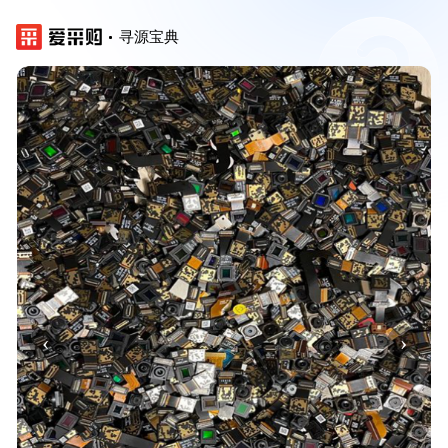
寻源宝典
‹
›