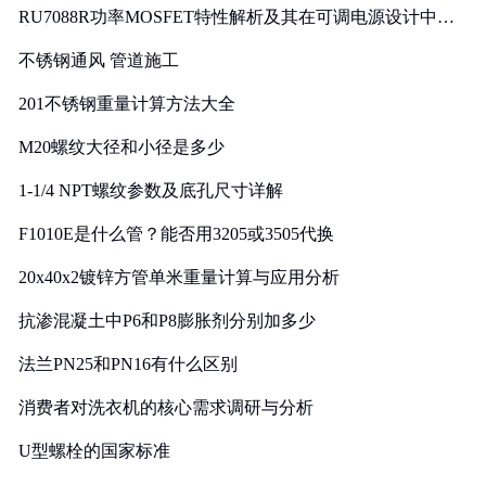
RU7088R功率MOSFET特性解析及其在可调电源设计中的
实践
不锈钢通风 管道施工
201不锈钢重量计算方法大全
M20螺纹大径和小径是多少
1-1/4 NPT螺纹参数及底孔尺寸详解
F1010E是什么管？能否用3205或3505代换
20x40x2镀锌方管单米重量计算与应用分析
抗渗混凝土中P6和P8膨胀剂分别加多少
法兰PN25和PN16有什么区别
消费者对洗衣机的核心需求调研与分析
U型螺栓的国家标准