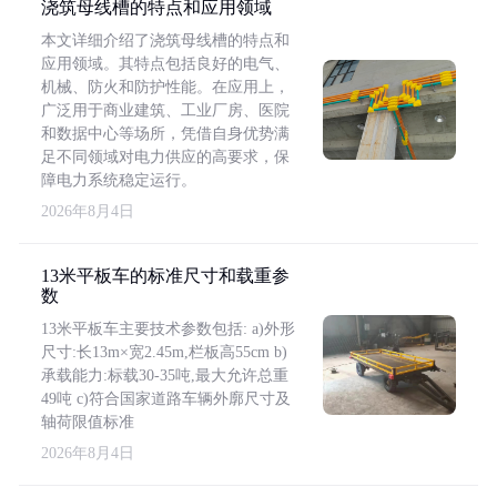
浇筑母线槽的特点和应用领域
本文详细介绍了浇筑母线槽的特点和
应用领域。其特点包括良好的电气、
机械、防火和防护性能。在应用上，
广泛用于商业建筑、工业厂房、医院
和数据中心等场所，凭借自身优势满
足不同领域对电力供应的高要求，保
障电力系统稳定运行。
2026年8月4日
13米平板车的标准尺寸和载重参
数
13米平板车主要技术参数包括: a)外形
尺寸:长13m×宽2.45m,栏板高55cm b)
承载能力:标载30-35吨,最大允许总重
49吨 c)符合国家道路车辆外廓尺寸及
轴荷限值标准
2026年8月4日