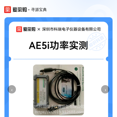
寻源宝典
‹
›