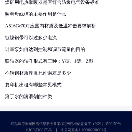
煤矿用电热取暖器是否符合防爆电气设备标准
照明母线槽的主要作用是什么
A516Gr70对应国内材质及低温冲击要求解析
镀镍钢带可以过多少电流
计量泵如何达到控制和调节流量的目的
联轴器的轴孔形式有三种：Y型、J型、Z型
不锈钢材质厚度允许误差是多少
复印机出租有哪些常见模式
溶于水的润滑剂的种类
药品医疗器械网络信息服务备案(京)网药械信息备字（2021）第00159号
京ICP证030173号
京公网安备11000002000001号