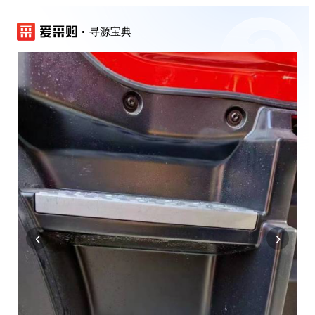
寻源宝典
‹
›