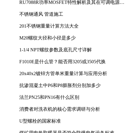
RU7088R功率MOSFET特性解析及其在可调电源设
计中的实践
不锈钢通风 管道施工
201不锈钢重量计算方法大全
M20螺纹大径和小径是多少
1-1/4 NPT螺纹参数及底孔尺寸详解
F1010E是什么管？能否用3205或3505代换
20x40x2镀锌方管单米重量计算与应用分析
抗渗混凝土中P6和P8膨胀剂分别加多少
法兰PN25和PN16有什么区别
消费者对洗衣机的核心需求调研与分析
U型螺栓的国家标准
煤矿用电热取暖器是否符合防爆电气设备标准