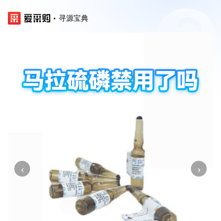
寻源宝典
‹
›