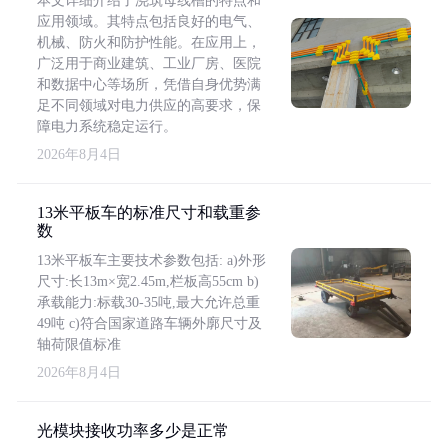
本文详细介绍了浇筑母线槽的特点和
应用领域。其特点包括良好的电气、
机械、防火和防护性能。在应用上，
广泛用于商业建筑、工业厂房、医院
和数据中心等场所，凭借自身优势满
足不同领域对电力供应的高要求，保
障电力系统稳定运行。
2026年8月4日
13米平板车的标准尺寸和载重参
数
13米平板车主要技术参数包括: a)外形
尺寸:长13m×宽2.45m,栏板高55cm b)
承载能力:标载30-35吨,最大允许总重
49吨 c)符合国家道路车辆外廓尺寸及
轴荷限值标准
2026年8月4日
光模块接收功率多少是正常