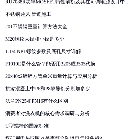
RU7088R功率MOSFET特性解析及其在可调电源设计中的
实践
不锈钢通风 管道施工
201不锈钢重量计算方法大全
M20螺纹大径和小径是多少
1-1/4 NPT螺纹参数及底孔尺寸详解
F1010E是什么管？能否用3205或3505代换
20x40x2镀锌方管单米重量计算与应用分析
抗渗混凝土中P6和P8膨胀剂分别加多少
法兰PN25和PN16有什么区别
消费者对洗衣机的核心需求调研与分析
U型螺栓的国家标准
煤矿用电热取暖器是否符合防爆电气设备标准