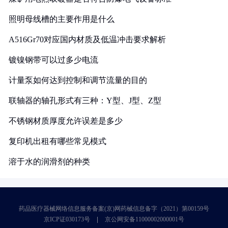
照明母线槽的主要作用是什么
A516Gr70对应国内材质及低温冲击要求解析
镀镍钢带可以过多少电流
计量泵如何达到控制和调节流量的目的
联轴器的轴孔形式有三种：Y型、J型、Z型
不锈钢材质厚度允许误差是多少
复印机出租有哪些常见模式
溶于水的润滑剂的种类
药品医疗器械网络信息服务备案(京)网药械信息备字（2021）第00159号
京ICP证030173号
京公网安备11000002000001号