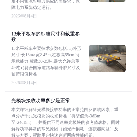
足不同领域对电力供应的高要求，保
障电力系统稳定运行。
2026年8月4日
13米平板车的标准尺寸和载重参
数
13米平板车主要技术参数包括: a)外形
尺寸:长13m×宽2.45m,栏板高55cm b)
承载能力:标载30-35吨,最大允许总重
49吨 c)符合国家道路车辆外廓尺寸及
轴荷限值标准
2026年8月4日
光模块接收功率多少是正常
本文详细解答光模块接收功率的正常范围及影响因素，重
点分析千兆光模块的收光标准（典型值为-3dBm
至-24dBm），并提供不同速率光模块的参考值表格。同时
解释功率异常的常见原因（如光纤损耗、连接器问题）及
解决方案，帮助用户快速判断网络性能问题。