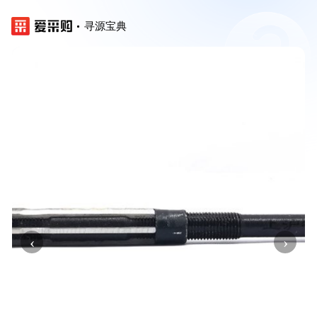
寻源宝典
‹
›