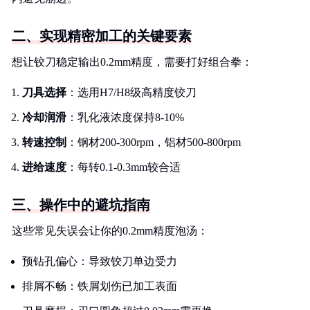
二、实现精密加工的关键要素
想让铰刀稳定输出0.2mm精度，需要打好组合拳：
刀具选择
：选用H7/H8级高精度铰刀
冷却润滑
：乳化液浓度保持8-10%
转速控制
：钢材200-300rpm，铝材500-800rpm
进给速度
：每转0.1-0.3mm较合适
三、操作中的避坑指南
这些常见失误会让你的0.2mm精度泡汤：
预钻孔偏心：导致铰刀单边受力
排屑不畅：铁屑划伤已加工表面