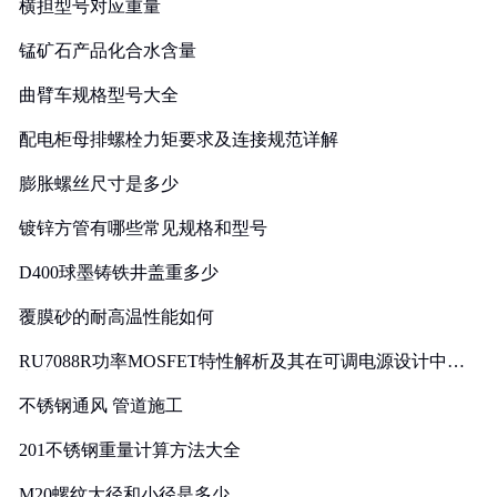
横担型号对应重量
锰矿石产品化合水含量
曲臂车规格型号大全
配电柜母排螺栓力矩要求及连接规范详解
膨胀螺丝尺寸是多少
镀锌方管有哪些常见规格和型号
D400球墨铸铁井盖重多少
覆膜砂的耐高温性能如何
RU7088R功率MOSFET特性解析及其在可调电源设计中的
实践
不锈钢通风 管道施工
201不锈钢重量计算方法大全
M20螺纹大径和小径是多少