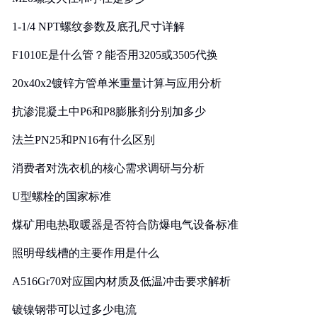
1-1/4 NPT螺纹参数及底孔尺寸详解
F1010E是什么管？能否用3205或3505代换
20x40x2镀锌方管单米重量计算与应用分析
抗渗混凝土中P6和P8膨胀剂分别加多少
法兰PN25和PN16有什么区别
消费者对洗衣机的核心需求调研与分析
U型螺栓的国家标准
煤矿用电热取暖器是否符合防爆电气设备标准
照明母线槽的主要作用是什么
A516Gr70对应国内材质及低温冲击要求解析
镀镍钢带可以过多少电流